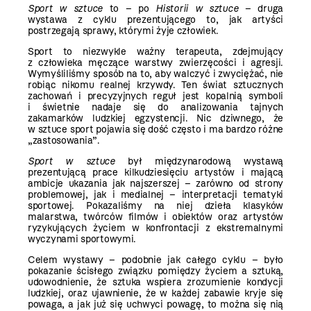
Sport w sztuce
to – po
Historii w sztuce
– druga
wystawa z cyklu prezentującego to, jak artyści
postrzegają sprawy, którymi żyje człowiek.
Sport to niezwykle ważny terapeuta, zdejmujący
z człowieka męczące warstwy zwierzęcości i agresji.
Wymyśliliśmy sposób na to, aby walczyć i zwyciężać, nie
robiąc nikomu realnej krzywdy. Ten świat sztucznych
zachowań i precyzyjnych reguł jest kopalnią symboli
i świetnie nadaje się do analizowania tajnych
zakamarków ludzkiej egzystencji. Nic dziwnego, że
w sztuce sport pojawia się dość często i ma bardzo różne
„zastosowania”.
Sport w sztuce
był międzynarodową wystawą
prezentującą prace kilkudziesięciu artystów i mającą
ambicje ukazania jak najszerszej – zarówno od strony
problemowej, jak i medialnej – interpretacji tematyki
sportowej. Pokazaliśmy na niej dzieła klasyków
malarstwa, twórców filmów i obiektów oraz artystów
ryzykujących życiem w konfrontacji z ekstremalnymi
wyczynami sportowymi.
Celem wystawy – podobnie jak całego cyklu – było
pokazanie ścisłego związku pomiędzy życiem a sztuką,
udowodnienie, że sztuka wspiera zrozumienie kondycji
ludzkiej, oraz ujawnienie, że w każdej zabawie kryje się
powaga, a jak już się uchwyci powagę, to można się nią