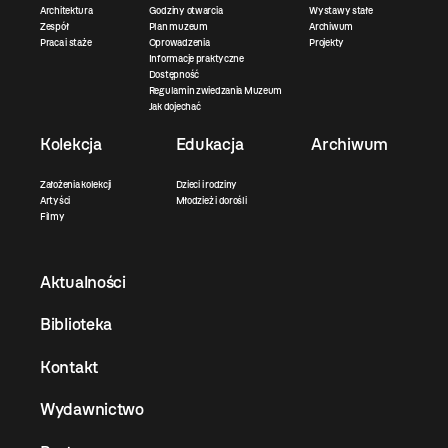
Architektura
Godziny otwarcia
Wystawy stałe
Zespół
Plan muzeum
Archiwum
Praca i staże
Oprowadzenia
Projekty
Informacje praktyczne
Dostępność
Regulamin zwiedzania Muzeum
Jak dojechać
Kolekcja
Edukacja
Archiwum
Założenia kolekcji
Dzieci i rodziny
Artyści
Młodzież i dorośli
Filmy
Aktualności
Biblioteka
Kontakt
Wydawnictwo