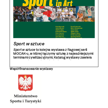
Sport w sztuce
Sport w sztuce
to kolejna wystawa z flagowej serii
MOCAK-u, w której łączymy sztukę z najważniejszymi
terminami cywilizacyjnymi. Katalog wystawy zawiera
reprodukcje prac kilkudziesięciu artystów oraz teksty
autorstwa między innymi: Elfriede Jelinek i Luciena
Współfinansowanie wystawy
Kaysera.