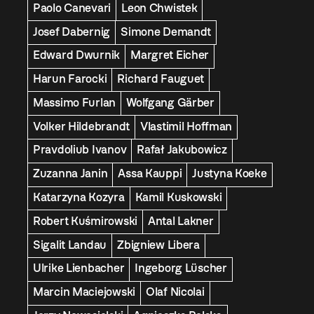
Paolo Canevari
Leon Chwistek
Josef Dabernig
Simone Demandt
Edward Dwurnik
Margret Eicher
Harun Farocki
Richard Fauguet
Massimo Furlan
Wolfgang Gärber
Volker Hildebrandt
Vlastimil Hoffman
Pravdoliub Ivanov
Rafał Jakubowicz
Zuzanna Janin
Assa Kauppi
Justyna Koeke
Katarzyna Kozyra
Kamil Kuskowski
Robert Kuśmirowski
Antal Lakner
Sigalit Landau
Zbigniew Libera
Ulrike Lienbacher
Ingeborg Lüscher
Marcin Maciejowski
Olaf Nicolai