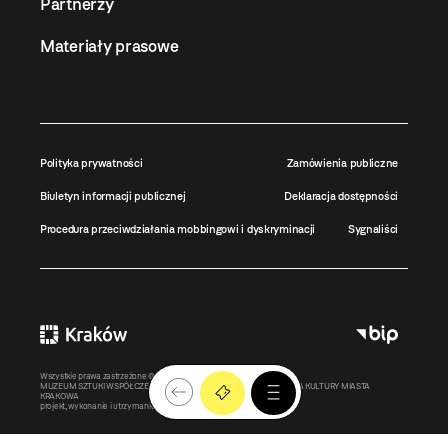
Partnerzy
Materiały prasowe
Polityka prywatności
Zamówienia publiczne
Biuletyn informacji publicznej
Deklaracja dostępności
Procedura przeciwdziałania mobbingowi i dyskryminacji
Sygnaliści
Wszystkie prawa zastrzeżone ©
MOCAK
2011-2026
MUZEUM SZTUKI WSPÓŁCZESNEJ W KRAKOWIE MOCAK – INSTYTUCJA KULTURY MIASTA
KRAKOWA
projekt, wykonanie i utrzymanie:
Bonjour.pl