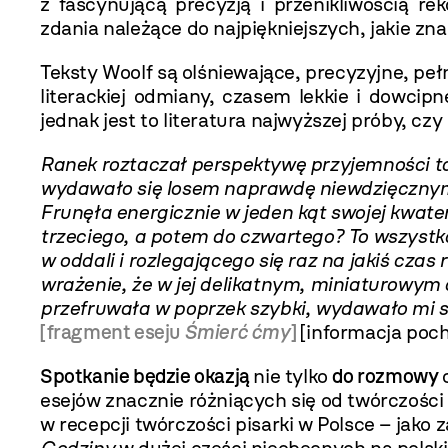
z fascynującą precyzją i przenikliwością r
zdania należące do najpiękniejszych, jakie zna 
Teksty Woolf są olśniewające, precyzyjne, pe
literackiej odmiany, czasem lekkie i dowci
jednak jest to literatura najwyższej próby, c
Ranek roztaczał perspektywę przyjemności tak
wydawało się losem naprawdę niewdzięcznym, 
Frunęła energicznie w jeden kąt swojej kwatery
trzeciego, a potem do czwartego? To wszyst
w oddali i rozlegającego się raz na jakiś cz
wrażenie, że w jej delikatnym, miniaturowym c
przefruwała w poprzek szybki, wydawało mi si
[fragment eseju
Śmierć ćmy
]
[informacja poc
Spotkanie będzie okazją
nie tylko
do rozmowy
esejów znacznie różniących się od twórczości
w recepcji twórczości pisarki w Polsce – jako 