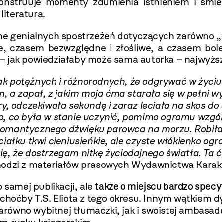
ekonstruuje momenty zdumienia istnieniem i śmi
literatura.
łne genialnych spostrzeżeń dotyczących zarówno „ż
pne, czasem bezwzględne i złośliwe, a czasem bo
zy – jak powiedziałaby może sama autorka – najwyżs
 potężnych i różnorodnych, że odgrywać w życiu r
a zapał, z jakim moja ćma starała się w pełni w
, odczekiwała sekundę i zaraz leciała na skos do d
ko, co była w stanie uczynić, pomimo ogromu wzgó
as romantycznego dźwięku parowca na morzu. Robiła,
iałku tkwi cieniusieńkie, ale czyste włókienko og
ę, że dostrzegam nitkę życiodajnego światła. Ta 
hodzi z materiałów prasowych Wydawnictwa Karak
o samej publikacji, ale
także o miejscu bardzo specyf
 choćby T.S. Eliota z tego okresu. Innym wątkiem d
zarówno wybitnej tłumaczki, jak i swoistej ambasado