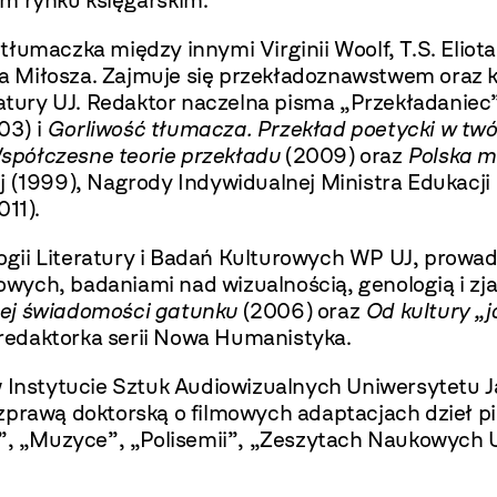
im rynku księgarskim.
 tłumaczka między innymi Virginii Woolf, T.S. Eli
 Miłosza. Zajmuje się przekładoznawstwem oraz kom
tury UJ. Redaktor naczelna pisma „Przekładaniec
03) i
Gorliwość tłumacza. Przekład poetycki w tw
spółczesne teorie przekładu
(2009) oraz
Polska m
j (1999), Nagrody Indywidualnej Ministra Edukacj
011).
ogii Literatury i Badań Kulturowych WP UJ, prowa
urowych, badaniami nad wizualnością, genologią i 
nej świadomości gatunku
(2006) oraz
Od kultury „j
redaktorka serii Nowa Humanistyka.
 Instytucie Sztuk Audiowizualnych Uniwersytetu Jag
zprawą doktorską o filmowych adaptacjach dzieł pi
h”, „Muzyce”, „Polisemii”, „Zeszytach Naukowych U