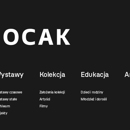
ystawy
Kolekcja
Edukacja
A
stawy czasowe
Założenia kolekcji
Dzieci i rodziny
tawy stałe
Artyści
Młodzież i dorośli
chiwum
Filmy
jekty