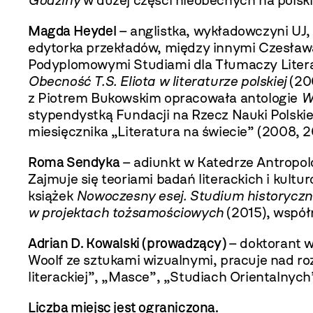
Godziny
w dużej części nieobecnych na polsk
Magda Heydel
– anglistka, wykładowczyni UJ,
edytorka przekładów, między innymi Czesława
Podyplomowymi Studiami dla Tłumaczy Litera
Obecność T.S. Eliota w literaturze polskiej
(20
z Piotrem Bukowskim opracowała antologie
W
stypendystką Fundacji na Rzecz Nauki Polskie
miesięcznika „Literatura na świecie” (2008, 2
Roma Sendyka
– adiunkt w Katedrze Antropol
Zajmuje się teoriami badań literackich i kult
książek
Nowoczesny esej. Studium historycz
w projektach tożsamościowych
(2015), współ
Adrian D. Kowalski (prowadzący)
– doktorant w
Woolf ze sztukami wizualnymi, pracuje nad ro
literackiej”, „Masce”, „Studiach Orientalnyc
Liczba miejsc jest ograniczona.