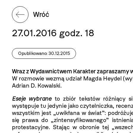
Wróć
27.01.2016 godz. 18
Opublikowano: 30.12.2015
Wraz z Wydawnictwem Karakter zapraszamy w śr
W rozmowie wezmą udział Magda Heydel (wybó
Adrian D. Kowalski.
Eseje wybrane
to zbiór tekstów różniący si
występuje tu jedynie jako czytelniczka, recen
wszystkim jest „uwikłana w świat”: podróżu
się prawa do „zintensyfikowanego” istnieni
protestacyjne. Stając w obronie tej „wszech