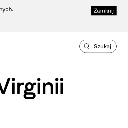
nych.
Zamknij
.
irginii