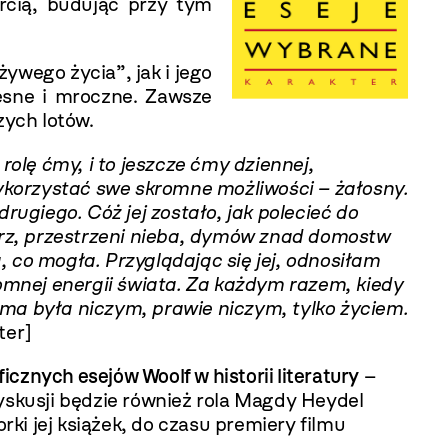
ercią, budując przy tym
ywego życia”, jak i jego
lesne i mroczne. Zawsze
zych lotów.
olę ćmy, i to jeszcze ćmy dziennej,
ykorzystać swe skromne możliwości – żałosny.
rugiego. Cóż jej zostało, jak polecieć do
rz, przestrzeni nieba, dymów znad domostw
 co mogła. Przyglądając się jej, odnosiłam
romnej energii świata. Za każdym razem, kiedy
ćma była niczym, prawie niczym, tylko życiem.
ter]
icznych esejów Woolf w historii literatury
–
yskusji będzie również rola Magdy Heydel
rki jej książek, do czasu premiery filmu