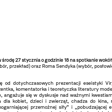
odę 27 stycznia o godzinie 18 na spotkanie wokół
r, przekład) oraz Roma Sendyka (wybór, posłowie
ę od dotychczasowych prezentacji eseistyki Virg
zentka, komentatorka i teoretyczka literatury mode
je, angażuje się w dyskusje nad ważnymi kwesti
a dla kobiet, dzieci i zwierząt, chadza do kina
ogarniającej przemożnej siły” i „pobudzającej ene