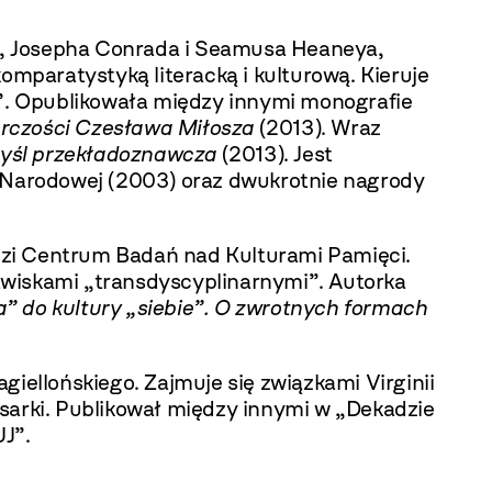
ota, Josepha Conrada i Seamusa Heaneya,
paratystyką literacką i kulturową. Kieruje
”. Opublikowała między innymi monografie
órczości Czesława Miłosza
(2013). Wraz
yśl przekładoznawcza
(2013). Jest
i Narodowej (2003) oraz dwukrotnie nagrody
dzi Centrum Badań nad Kulturami Pamięci.
zjawiskami „transdyscyplinarnymi”. Autorka
a” do kultury „siebie”. O zwrotnych formach
iellońskiego. Zajmuje się związkami Virginii
sarki. Publikował między innymi w „Dekadzie
J”.