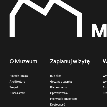
O Muzeum
Zaplanuj wizytę
W
Historia i misja
Kup bilet
Wy
Architektura
Godziny otwarcia
Wys
Zespół
Plan muzeum
Ar
Praca i staże
Oprowadzenia
Pro
Informacje praktyczne
Dostępność