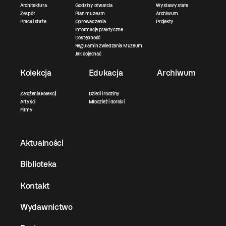
Architektura
Godziny otwarcia
Wystawy stałe
Zespół
Plan muzeum
Archiwum
Praca i staże
Oprowadzenia
Projekty
Informacje praktyczne
Dostępność
Regulamin zwiedzania Muzeum
Jak dojechać
Kolekcja
Edukacja
Archiwum
Założenia kolekcji
Dzieci i rodziny
Artyści
Młodzież i dorośli
Filmy
Aktualności
Biblioteka
Kontakt
Wydawnictwo