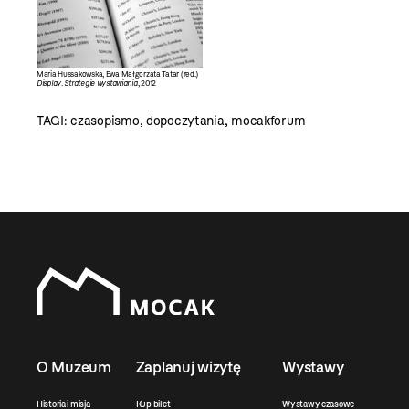
Maria Hussakowska, Ewa Małgorzata Tatar (red.)
Display. Strategie wystawiania
, 2012
TAGI:
czasopismo
,
dopoczytania
,
mocakforum
O Muzeum
Zaplanuj wizytę
Wystawy
Historia i misja
Kup bilet
Wystawy czasowe