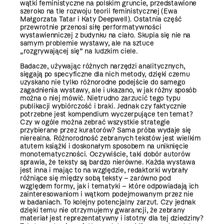
wątki feministyczne na polskim gruncie, przedstawione
szeroko na tle rozwoju teorii feministycznej (Ewa
Małgorzata Tatar i Katy Deepwell). Ostatnia część
przewrotnie przenosi siłę performatywności
wystawienniczej z budynku na ciało. Skupia się nie na
samym problemie wystawy, ale na sztuce
„rozgrywającej się” na ludzkim ciele.
Badacze, używając różnych narzędzi analitycznych,
sięgają po specyficzne dla nich metody, dzięki czemu
uzyskano nie tylko różnorodne podejście do samego
zagadnienia wystawy, ale i ukazano, w jak różny sposób
można o niej mówić. Nietrudno zarzucić tego typu
publikacji wybiórczość i braki. Jednak czy faktycznie
potrzebne jest kompendium wyczerpujące ten temat?
Czy w ogóle można zebrać wszystkie strategie
przybierane przez kuratorów? Sama próba wydaje się
nierealna. Różnorodność zebranych tekstów jest wielkim
atutem książki i doskonałym sposobem na uniknięcie
monotematyczności. Oczywiście, taki dobór autorów
sprawia, że teksty są bardzo nierówne. Każda wystawa
jest inna i mając to na względzie, redaktorki wybrały
różniące się między sobą teksty – zarówno pod
względem formy, jak i tematyki – które odpowiadają ich
zainteresowaniom i wątkom podejmowanym przez nie
w badaniach. To kolejny potencjalny zarzut. Czy jednak
dzięki temu nie otrzymujemy gwarancji, że zebrany
materiał jest reprezentatywny i istotny dla tej dziedziny?