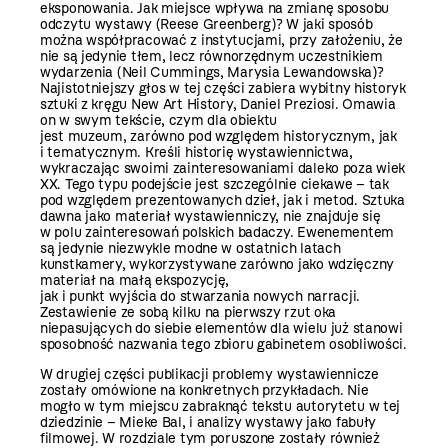
eksponowania. Jak miejsce wpływa na zmianę sposobu
odczytu wystawy (Reese Greenberg)? W jaki sposób
można współpracować z instytucjami, przy założeniu, że
nie są jedynie tłem, lecz równorzędnym uczestnikiem
wydarzenia (Neil Cummings, Marysia Lewandowska)?
Najistotniejszy głos w tej części zabiera wybitny historyk
sztuki z kręgu New Art History, Daniel Preziosi. Omawia
on w swym tekście, czym dla obiektu
jest muzeum, zarówno pod względem historycznym, jak
i tematycznym. Kreśli historię wystawiennictwa,
wykraczając swoimi zainteresowaniami daleko poza wiek
XX. Tego typu podejście jest szczególnie ciekawe – tak
pod względem prezentowanych dzieł, jak i metod. Sztuka
dawna jako materiał wystawienniczy, nie znajduje się
w polu zainteresowań polskich badaczy. Ewenementem
są jedynie niezwykle modne w ostatnich latach
kunstkamery, wykorzystywane zarówno jako wdzięczny
materiał na małą ekspozycję,
jak i punkt wyjścia do stwarzania nowych narracji.
Zestawienie ze sobą kilku na pierwszy rzut oka
niepasujących do siebie elementów dla wielu już stanowi
sposobność nazwania tego zbioru gabinetem osobliwości.
W drugiej części publikacji problemy wystawiennicze
zostały omówione na konkretnych przykładach. Nie
mogło w tym miejscu zabraknąć tekstu autorytetu w tej
dziedzinie – Mieke Bal, i analizy wystawy jako fabuły
filmowej. W rozdziale tym poruszone zostały również