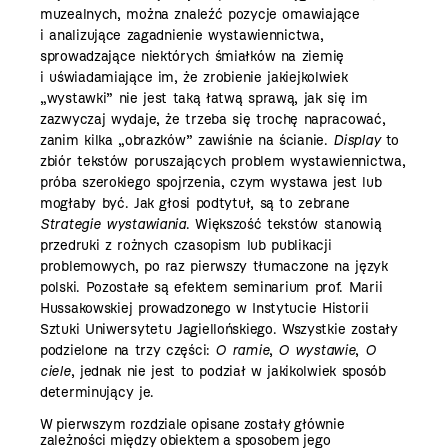
muzealnych, można znaleźć pozycje omawiające
i analizujące zagadnienie wystawiennictwa,
sprowadzające niektórych śmiałków na ziemię
i uświadamiające im, że zrobienie jakiejkolwiek
„wystawki” nie jest taką łatwą sprawą, jak się im
zazwyczaj wydaje, że trzeba się trochę napracować,
zanim kilka „obrazków” zawiśnie na ścianie.
Display
to
zbiór tekstów poruszających problem wystawiennictwa,
próba szerokiego spojrzenia, czym wystawa jest lub
mogłaby być. Jak głosi podtytuł, są to zebrane
Strategie wystawiania
. Większość tekstów stanowią
przedruki z rożnych czasopism lub publikacji
problemowych, po raz pierwszy tłumaczone na język
polski. Pozostałe są efektem seminarium prof. Marii
Hussakowskiej prowadzonego w Instytucie Historii
Sztuki Uniwersytetu Jagiellońskiego. Wszystkie zostały
podzielone na trzy części:
O ramie
,
O wystawie
,
O
ciele
, jednak nie jest to podział w jakikolwiek sposób
determinujący je.
W pierwszym rozdziale opisane zostały głównie
zależności między obiektem a sposobem jego