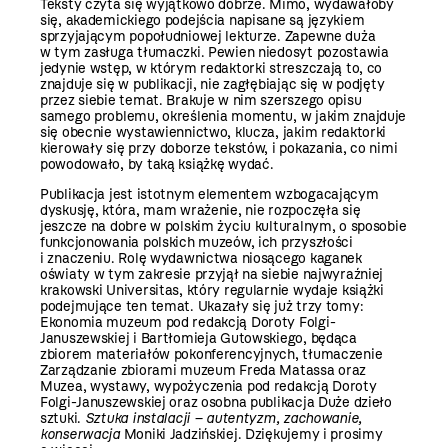
Teksty czyta się wyjątkowo dobrze. Mimo, wydawałoby
się, akademickiego podejścia napisane są językiem
sprzyjającym popołudniowej lekturze. Zapewne duża
w tym zasługa tłumaczki. Pewien niedosyt pozostawia
jedynie wstęp, w którym redaktorki streszczają to, co
znajduje się w publikacji, nie zagłębiając się w podjęty
przez siebie temat. Brakuje w nim szerszego opisu
samego problemu, określenia momentu, w jakim znajduje
się obecnie wystawiennictwo, klucza, jakim redaktorki
kierowały się przy doborze tekstów, i pokazania, co nimi
powodowało, by taką książkę wydać.
Publikacja jest istotnym elementem wzbogacającym
dyskusję, która, mam wrażenie, nie rozpoczęła się
jeszcze na dobre w polskim życiu kulturalnym, o sposobie
funkcjonowania polskich muzeów, ich przyszłości
i znaczeniu. Rolę wydawnictwa niosącego kaganek
oświaty w tym zakresie przyjął na siebie najwyraźniej
krakowski Universitas, który regularnie wydaje książki
podejmujące ten temat. Ukazały się już trzy tomy:
Ekonomia muzeum pod redakcją Doroty Folgi-
Januszewskiej i Bartłomieja Gutowskiego, będąca
zbiorem materiałów pokonferencyjnych, tłumaczenie
Zarządzanie zbiorami muzeum Freda Matassa oraz
Muzea, wystawy, wypożyczenia pod redakcją Doroty
Folgi-Januszewskiej oraz osobna publikacja Duże dzieło
sztuki.
Sztuka instalacji – autentyzm, zachowanie,
konserwacja
Moniki Jadzińskiej. Dziękujemy i prosimy