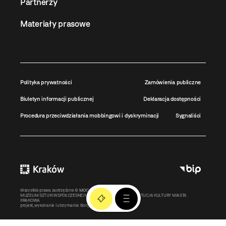
Partnerzy
Materiały prasowe
Polityka prywatności
Zamówienia publiczne
Biuletyn informacji publicznej
Deklaracja dostępności
Procedura przeciwdziałania mobbingowi i dyskryminacji
Sygnaliści
Wszystkie prawa zastrzeżone ©
MOCAK
2011-2026
MUZEUM SZTUKI WSPÓŁCZESNEJ W KRAKOWIE MOCAK – INSTYTUCJA KULTURY MIASTA
KRAKOWA
projekt, wykonanie i utrzymanie:
Bonjour.pl