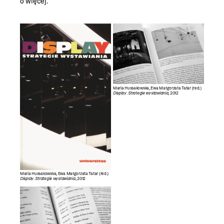
o więcej.
Maria Hussakowska, Ewa Małgorzata Tatar (red.)
Display. Strategie wystawiania
, 2012
Maria Hussakowska, Ewa Małgorzata Tatar (red.)
Display. Strategie wystawiania
, 2012