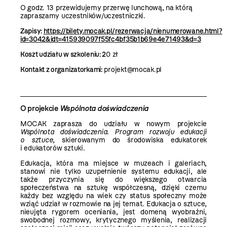
O godz. 13 przewidujemy przerwę lunchową, na którą
zapraszamy uczestników/uczestniczki.
Zapisy:
https://bilety.mocak.pl/rezerwacja/nienumerowane.html?
id=3042&idt=415939097f55fc4bf35b1b69e4e71493&d=3
Koszt udziału w szkoleniu: 2
0 zł
Kontakt z organizatorkami:
projekt@mocak.pl
O projekcie
Wspólnota doświadczenia
MOCAK zaprasza do udziału w nowym projekcie
Wspólnota doświadczenia. Program rozwoju edukacji
o sztuce,
skierowanym do środowiska edukatorek
i edukatorów sztuki.
Edukacja, która ma miejsce w muzeach i galeriach,
stanowi nie tylko uzupełnienie systemu edukacji, ale
także przyczynia się do większego otwarcia
społeczeństwa na sztukę współczesną, dzięki czemu
każdy bez względu na wiek czy status społeczny może
wziąć udział w rozmowie na jej temat. Edukacja o sztuce,
nieujęta rygorem oceniania, jest domeną wyobraźni,
swobodnej rozmowy, krytycznego myślenia, realizacji