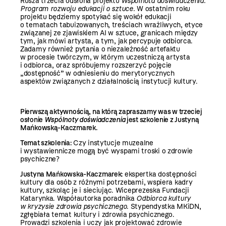
Rusza trzecia odsłona projektu
Wspólnota doświadczenia.
Program rozwoju edukacji o sztuce.
W ostatnim roku
projektu będziemy spotykać się wokół edukacji
o tematach tabuizowanych, treściach wrażliwych, etyce
związanej ze zjawiskiem AI w sztuce, granicach między
tym, jak mówi artysta, a tym, jak percypuje odbiorca.
Zadamy również pytania o niezależność artefaktu
w procesie twórczym, w którym uczestniczą artysta
i odbiorca, oraz spróbujemy rozszerzyć pojęcie
„dostępność” w odniesieniu do merytorycznych
aspektów związanych z działalnością instytucji kultury.
Pierwszą aktywnością, na którą zapraszamy was w trzeciej
osłonie
Wspólnoty doświadczenia
jest szkolenie z Justyną
Mańkowską-Kaczmarek.
Temat szkolenia:
Czy instytucje muzealne
i wystawiennicze mogą być wyspami troski o zdrowie
psychiczne?
Justyna Mańkowska-Kaczmarek:
ekspertka dostępności
kultury dla osób z różnymi potrzebami, wspiera kadry
kultury, szkoląc je i sieciując. Wiceprezeska Fundacji
Katarynka. Współautorka poradnika
Odbiorca kultury
w kryzysie zdrowia psychicznego
. Stypendystka MKiDN,
zgłębiała temat kultury i zdrowia psychicznego.
Prowadzi szkolenia i uczy jak projektować zdrowie