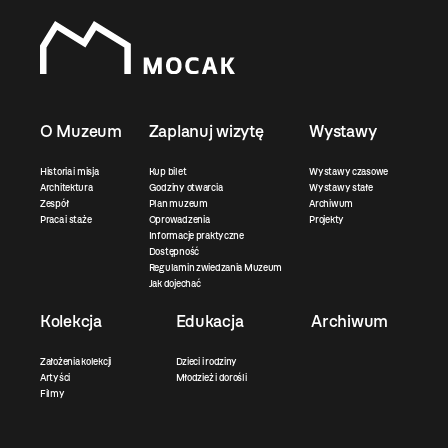
O Muzeum
Zaplanuj wizytę
Wystawy
Historia i misja
Kup bilet
Wystawy czasowe
Architektura
Godziny otwarcia
Wystawy stałe
Zespół
Plan muzeum
Archiwum
Praca i staże
Oprowadzenia
Projekty
Informacje praktyczne
Dostępność
Regulamin zwiedzania Muzeum
Jak dojechać
Kolekcja
Edukacja
Archiwum
Założenia kolekcji
Dzieci i rodziny
Artyści
Młodzież i dorośli
Filmy