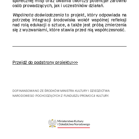
społecznej misji oraz uwalnia twórczy potencjał zarówno
osób prowadzących, jak i uczestników działań.
Wspólnota doświadczenia
to projekt, który odpowiada na
potrzebę integracji środowiska wokół wspólnej refleksji
nad rolą edukacji o sztuce, a także jest próbą zmierzenia
się z wyzwaniami, które stawia przed nią współczesność.
Przejdź do podstrony projektu>>>
DOFINANSOWANO ZE ŚRODKÓW MINISTRA KULTURY I DZIEDZICTWA
NARODOWEGO POCHODZĄCYCH Z FUNDUSZU PROMOCJI KULTURY.