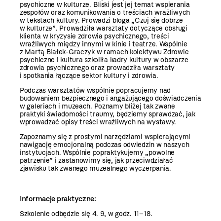
psychiczne w kulturze. Bliski jest jej temat wspierania
zespołów oraz komunikowania o treściach wrażliwych
w tekstach kultury. Prowadzi bloga „Czuj się dobrze
w kulturze”. Prowadziła warsztaty dotyczące obsługi
klienta w kryzysie zdrowia psychicznego, treści
wrażliwych między innymi w kinie i teatrze. Wspólnie
z Martą Białek-Graczyk w ramach kolektywu Zdrowie
psychiczne i kultura szkoliła kadry kultury w obszarze
zdrowia psychicznego oraz prowadziła warsztaty
i spotkania łączące sektor kultury i zdrowia.
Podczas warsztatów wspólnie popracujemy nad
budowaniem bezpiecznego i angażującego doświadczenia
w galeriach i muzeach. Poznamy bliżej tak zwane
praktyki świadomości traumy, będziemy sprawdzać, jak
wprowadzać opisy treści wrażliwych na wystawy.
Zapoznamy się z prostymi narzędziami wspierającymi
nawigację emocjonalną podczas odwiedzin w naszych
instytucjach. Wspólnie popraktykujemy „powolne
patrzenie” i zastanowimy się, jak przeciwdziałać
zjawisku tak zwanego muzealnego wyczerpania.
Informacje praktyczne:
Szkolenie odbędzie się 4. 9, w godz. 11–18.