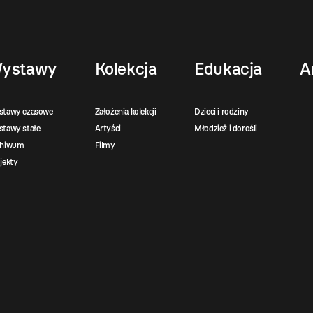
ystawy
Kolekcja
Edukacja
A
stawy czasowe
Założenia kolekcji
Dzieci i rodziny
tawy stałe
Artyści
Młodzież i dorośli
chiwum
Filmy
jekty