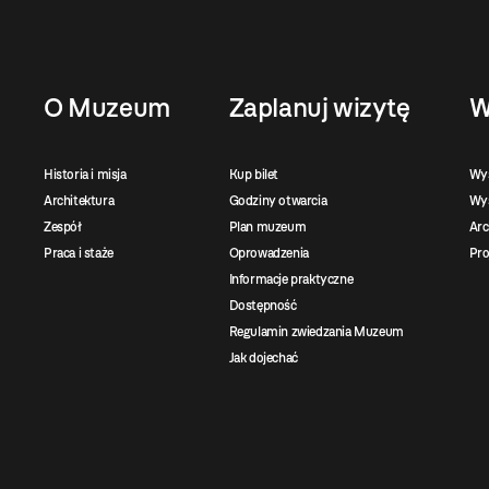
O Muzeum
Zaplanuj wizytę
W
Historia i misja
Kup bilet
Wy
Architektura
Godziny otwarcia
Wys
Zespół
Plan muzeum
Ar
Praca i staże
Oprowadzenia
Pro
Informacje praktyczne
Dostępność
Regulamin zwiedzania Muzeum
Jak dojechać