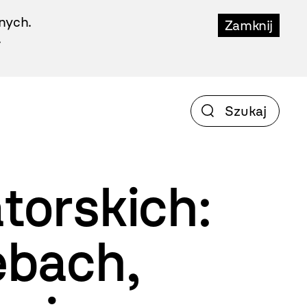
nych.
Zamknij
.
torskich:
ebach,