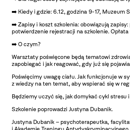
➡️ Kiedy i gdzie: 6.12, godzina 9-17, Muzeu
➡️ Zapisy i koszt szkolenia: obowiązują zapisy:
potwierdzenie rejestracji na szkolenie. Opła
➡️ O czym?
Warsztaty poświęcone będą tematowi zdrowia
zapobiegać i jak reagować, gdy już się pojawia
Poświęcimy uwagę ciału. Jak funkcjonuje w s
z wiedzy na ten temat, aby wspierać się w reg
Będziemy uczyć się, jak domykać cykl stresu 
Szkolenie poprowadzi Justyna Dubanik.
Justyna Dubanik – psychoterapeutka, facylita
i Akademię Treningu Antydyskryminacyjnego, 