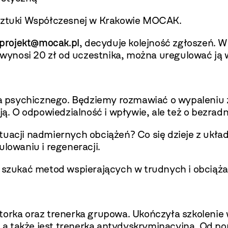
m Sztuki Współczesnej w Krakowie MOCAK.
projekt@mocak.pl
, decyduje kolejność zgłoszeń. 
ta wynosi 20 zł od uczestnika, można uregulować j
 psychicznego. Będziemy rozmawiać o wypaleniu 
ją. O odpowiedzialność i wpływie, ale też o bezradn
ytuacji nadmiernych obciążeń? Co się dzieje z uk
ulowaniu i regeneracji.
i szukać metod wspierających w trudnych i obciąża
torka oraz trenerka grupowa. Ukończyła szkolenie w
a także jest trenerką antydyskryminacyjną. Od po