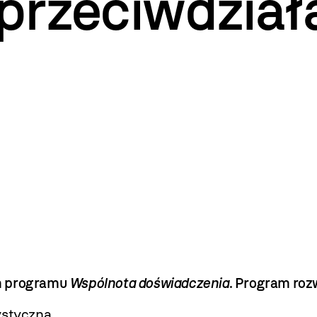
 przeciwdział
ch programu
Wspólnota doświadczenia
. Program rozw
ystyczną