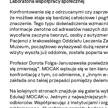
Laboratoria współpracy społecznej
Konfrontowanie się z odrzucanymi czy zaprze
że możliwe staje się bardziej całościowe i po
znaczenie. Tego typu doświadczenia wzmacniaj
informacje zwrotne od adresatów naszych dzi
wycofana zaczyna tworzyć, osoby z autyzmem a
Pacjenci z krakowskiego Oddziału Leczenia Z
Muzeum, początkowo wykazywali dużą rezerwę: 
wizyty wyszła już oddolnie, została poparta w
Profesor Dorota Folga-Januszewska powiedział
się zmieniają”. MOCAK wpisuje się w ten kier
konfrontację z tym, co odmienne, z „innym w 
zakłada ono takiej przepaści pomiędzy dwiem
Na kolejnych stronach znajduje się galeria
Edukaji MOCAK-u. Jednym z najważniejszych c
odbiorców. Współpracując z instytucjami i o