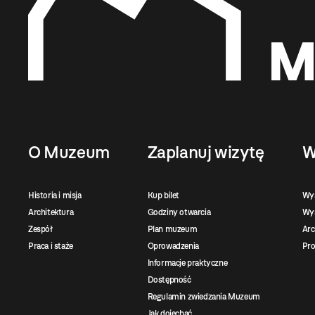
O Muzeum
Zaplanuj wizytę
W
Historia i misja
Kup bilet
Wy
Architektura
Godziny otwarcia
Wys
Zespół
Plan muzeum
Ar
Praca i staże
Oprowadzenia
Pro
Informacje praktyczne
Dostępność
Regulamin zwiedzania Muzeum
Jak dojechać