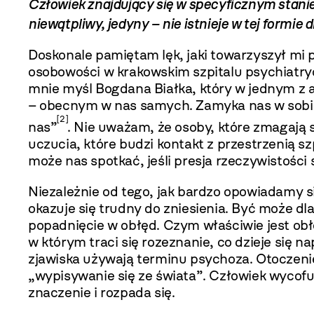
Człowiek znajdujący się w specyfi­cznym stanie 
niewątpliwy, jedyny – nie istnieje w tej formie d
Doskonale pamiętam lęk, jaki towarzyszył mi 
osobowości w krakowskim szpitalu psychiatry
mnie myśl Bogdana Białka, który w jednym z a
– obecnym w nas samych. Zamyka nas w sobie
[2]
nas”
. Nie uważam, że osoby, które zmagają 
uczucia, które budzi kontakt z przestrzenią s
może nas spotkać, jeśli presja rzeczywistości s
Niezależnie od tego, jak bardzo opowiadamy się
okazuje się trudny do zniesienia. Być może dla
popadnięcie w obłęd. Czym właściwie jest obłę
w którym traci się rozeznanie, co dzieje się n
zjawiska używają terminu psychoza. Otoczenie 
„wypisywanie się ze świata”. Człowiek wycofuj
znaczenie i rozpada się.