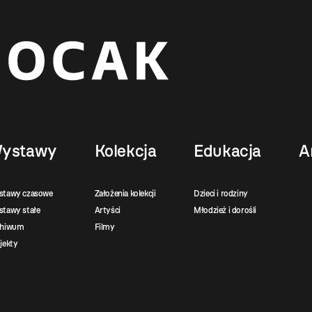
ystawy
Kolekcja
Edukacja
A
stawy czasowe
Założenia kolekcji
Dzieci i rodziny
tawy stałe
Artyści
Młodzież i dorośli
chiwum
Filmy
jekty