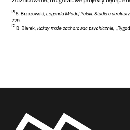
zróżnicowane, długofalowe projekty będące o
[1]
S. Brzozowski,
Legenda Młodej Polski
.
Studia o strukturz
729.
[2]
B. Białek,
Każdy może zachorować psychicznie
, „Tygod