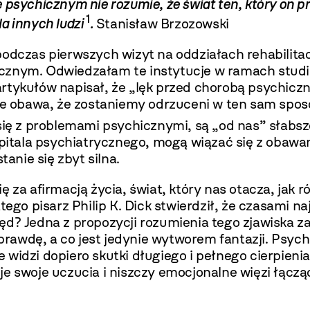
psychicznym nie rozumie, że świat ten, który on prz
1
la innych ludzi
.
Stanisław Brzozowski
podczas pierwszych wizyt na oddziałach rehabilit
cznym. Odwiedzałam te instytucje w ramach studió
rtykułów napisał, że „lęk przed chorobą psychiczn
 obawa, że zostaniemy odrzuceni w ten sam sposó
się z problemami psychicznymi, są „od nas” słabsze
zpitala psychiatrycznego, mogą wiązać się z obawami
tanie się zbyt silna.
 za afirmacją życia, świat, który nas otacza, jak r
tego pisarz Philip K. Dick stwierdził, że czasami na
d? Jedna z propozycji rozumienia tego zjawiska zak
aprawdę, a co jest jedynie wytworem fantazji. Psyc
widzi dopiero skutki długiego i pełnego cierpienia
e swoje uczucia i niszczy emocjonalne więzi łączą