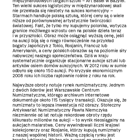
międzynarodowych targach sztuki – Art Basel w Bazylei.
Ten wielki sukces logistyczny w międzynarodowej skali
nie przekłada się niestety na sukces komercyjny –
Starmach handluje polską sztuką, której ceny są o wiele
niższe od porównywalnej artystycznie twórczości
światowej. Fakt, że tylko my kupujemy polonika, wytycza
granice możliwego wzrostu cen na polskie dzieła teraz
i w przyszłości. Obraz może osiągnąć wyższą cenę, jeśli
na aukcji biją się o niego równocześnie na przykład
bogaty Japończyk z Tokio, Rosjanin, Francuz lub
Amerykanin, a ceny polskich obrazów są na poziomie siły
nabywczej naszego społeczeństwa. Dziś w kraju
systematycznie organizuje stacjonarne aukcje sztuki lub
antyków osiem domów aukcyjnych. W 2012 roku w sumie
odbyło się około 150 aukcji. Po kryzysie ekonomicznym
2008 roku ich liczba raptownie rośnie z roku na rok.
Najwyższe obroty notuje rynek numizmatyczny. Jednym
z dwóch liderów jest Warszawskie Centrum
Numizmatyczne, którego archiwum internetowe
dokumentuje około 115 tysięcy transakcji. Okazuje się, że
numizmaty to lepsza inwestycja niż obrazy. Stołeczny
Antykwariat Numizmatyczny Pawła Niemczyka
niezmiennie od lat notuje rekordowe obroty rzędu
kilkunastu milionów na aukcji – to wynik nieosiągalny na
aukcjach malarstwa. Ceny wywindowali liczni krajowi
kolekcjonerzy oraz Rosjanie, którzy kupują numizmaty
z naszej wspólnej historii. Ważną częścią rynku jest