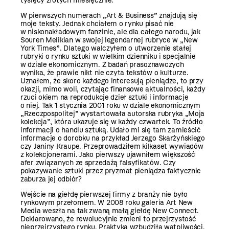
tysięcy złotych miesięcznie.
W pierwszych numerach „Art & Business” znajdują się
moje teksty. Jednak chciałem o rynku pisać nie
w niskonakładowym fanzinie, ale dla całego narodu, jak
Souren Melikian w swojej legendarnej rubryce w „New
York Times”. Dlatego walczyłem o utworzenie stałej
rubryki o rynku sztuki w wielkim dzienniku i specjalnie
w dziale ekonomicznym. Z badań prasoznawczych
wynika, że prawie nikt nie czyta tekstów o kulturze.
Uznałem, że skoro każdego interesują pieniądze, to przy
okazji, mimo woli, czytając finansowe aktualności, każdy
rzuci okiem na reprodukcje dzieł sztuki i informacje
o niej. Tak 1 stycznia 2001 roku w dziale ekonomicznym
„Rzeczpospolitej” wystartowała autorska rubryka „Moja
kolekcja”, która ukazuje się w każdy czwartek. To źródło
informacji o handlu sztuką. Udało mi się tam zamieścić
informacje o dorobku na przykład Jerzego Skarżyńskiego
czy Janiny Kraupe. Przeprowadziłem kilkaset wywiadów
z kolekcjonerami. Jako pierwszy ujawniłem większość
afer związanych ze sprzedażą falsyfikatów. Czy
pokazywanie sztuki przez pryzmat pieniądza faktycznie
zaburza jej odbiór?
Wejście na giełdę pierwszej firmy z branży nie było
rynkowym przełomem. W 2008 roku galeria Art New
Media weszła na tak zwaną małą giełdę New Connect.
Deklarowano, że rewolucyjnie zmieni to przejrzystość
nieprzejrzystego rynku. Praktyka wzbudziła wątpliwości.