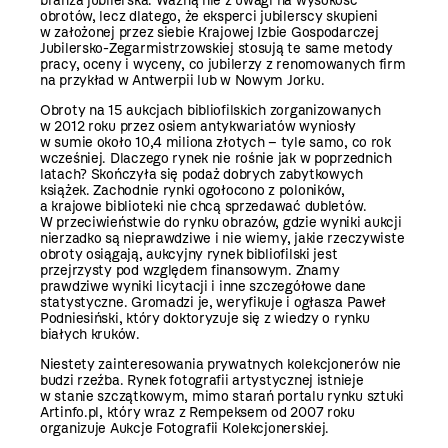
branża jubilerska. Ważną nie z uwagi na wysokość
obrotów, lecz dlatego, że eksperci jubilerscy skupieni
w założonej przez siebie Krajowej Izbie Gospodarczej
Jubilersko-Zegarmistrzowskiej stosują te same metody
pracy, oceny i wyceny, co jubilerzy z renomowanych firm
na przykład w Antwerpii lub w Nowym Jorku.
Obroty na 15 aukcjach bibliofilskich zorganizowanych
w 2012 roku przez osiem antykwariatów wyniosły
w sumie około 10,4 miliona złotych – tyle samo, co rok
wcześniej. Dlaczego rynek nie rośnie jak w poprzednich
latach? Skończyła się podaż dobrych zabytkowych
książek. Zachodnie rynki ogołocono z poloników,
a krajowe biblioteki nie chcą sprzedawać dubletów.
W przeciwieństwie do rynku obrazów, gdzie wyniki aukcji
nierzadko są nieprawdziwe i nie wiemy, jakie rzeczywiste
obroty osiągają, aukcyjny rynek bibliofilski jest
przejrzysty pod względem finansowym. Znamy
prawdziwe wyniki licytacji i inne szczegółowe dane
statystyczne. Gromadzi je, weryfikuje i ogłasza Paweł
Podniesiński, który doktoryzuje się z wiedzy o rynku
białych kruków.
Niestety zainteresowania prywatnych kolekcjonerów nie
budzi rzeźba. Rynek fotografii artystycznej istnieje
w stanie szczątkowym, mimo starań portalu rynku sztuki
Artinfo.pl, który wraz z Rempeksem od 2007 roku
organizuje Aukcje Fotografii Kolekcjonerskiej.