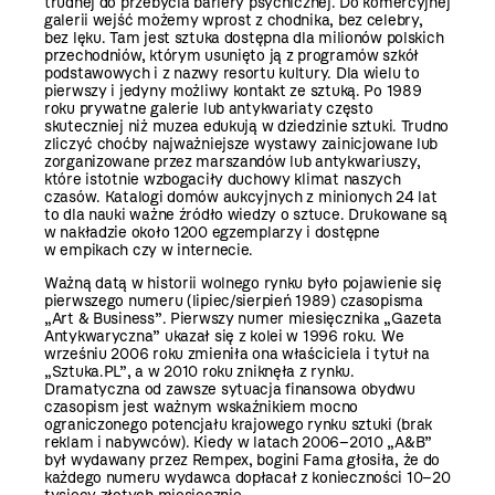
trudnej do przebycia bariery psychicznej. Do komercyjnej
galerii wejść możemy wprost z chodnika, bez celebry,
bez lęku. Tam jest sztuka dostępna dla milionów polskich
przechodniów, którym usunięto ją z programów szkół
podstawowych i z nazwy resortu kultury. Dla wielu to
pierwszy i jedyny możliwy kontakt ze sztuką. Po 1989
roku prywatne galerie lub antykwariaty często
skuteczniej niż muzea edukują w dziedzinie sztuki. Trudno
zliczyć choćby najważniejsze wystawy zainicjowane lub
zorganizowane przez marszandów lub antykwariuszy,
które istotnie wzbogaciły duchowy klimat naszych
czasów. Katalogi domów aukcyjnych z minionych 24 lat
to dla nauki ważne źródło wiedzy o sztuce. Drukowane są
w nakładzie około 1200 egzemplarzy i dostępne
w empikach czy w internecie.
Ważną datą w historii wolnego rynku było pojawienie się
pierwszego numeru (lipiec/sierpień 1989) czasopisma
„Art & Business”. Pierwszy numer miesięcznika „Gazeta
Antykwaryczna” ukazał się z kolei w 1996 roku. We
wrześniu 2006 roku zmieniła ona właściciela i tytuł na
„Sztuka.PL”, a w 2010 roku zniknęła z rynku.
Dramatyczna od zawsze sytuacja finansowa obydwu
czasopism jest ważnym wskaźnikiem mocno
ograniczonego potencjału krajowego rynku sztuki (brak
reklam i nabywców). Kiedy w latach 2006–2010 „A&B”
był wydawany przez Rempex, bogini Fama głosiła, że do
każdego numeru wydawca dopłacał z konieczności 10–20