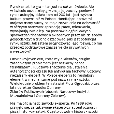
Rynek sztuki to gra – tak jest na całym świecie. Ale
w świecie uczestnicy gry znają jej zasady, ponieważ
rynek aukcyjny działa tam od 200 lat i jest wyższa
kultura prawna niż w Polsce. Handlujące obrazami
krajowe domy aukcyjne mają zezwolenia na działalność
w różnych branżach: sprzedają place, mieszkania,
wynajmują lokale itp. Na podstawie ogólnikowych
sprawozdań finansowych składanych przez nie do sądów
gospodarczych trudno oszacować, jaki jest potencjał
rynku sztuki. Jak zatem prognozować jego rozwój, co ma
przecież podstawowe znaczenie dla prywatnych
inwestorów?
Obok fikcyjnych cen, które mylą klientów, drugim
zasadniczym problemem jest bezkarny handel
falsyfikatami. Kluczowe znaczenie dla ustalenia
autentyczności obrazu lub antyku ma fachowy, uczciwy,
niezależny ekspert. W Polsce eksperci to najsłabszy
element w mechanizmie pod nazwą rynek sztuki.
Wielokrotnie problem ten stawiał Piotr Ogrodzki, przez
lata dyrektor Ośrodka Ochrony
Zbiorów Publicznych (obecnie Narodowy Instytut
Muzealnictwa i Ochrony Zbiorów).
Nie ma oficjalnego zawodu eksperta. Po 1989 roku
przyjęło się, że tak zwane ekspertyzy autentyczności
piszą historycy sztuki. Często dowolny historyk sztuki