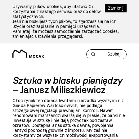
Przejdź
Używamy plików cookies, aby ułatwić Ci
Do
Zamknij
korzystanie z naszego serwisu oraz do celów
Treści
statystycznych.
Jeśli nie blokujesz tych plików, to zgadzasz się na ich
użycie oraz zapisanie w pamięci urządzenia.
Pamiętaj, że możesz samodzielnie zarządzać cookies,
zmieniając ustawienia przeglądarki.
Sztuka w blasku pieniędzy
– Janusz Miliszkiewicz
Choć rynek ten obraca kwotami nierzadko wyższymi niż
Giełda Papierów Wartościowych, nie podlega
szczegółowej regulacji prawnej ani kontroli. Nawet
renomowani marszandzi skarżą się w prasie, że banki nie
inwestują w sztukę i nie dają pożyczek pod zastaw
obrazów. Dostępna u nas sztuka dawna, powojenna
i antyki pochodzą głównie z importu. My zaś nie
korzystamy ze wszystkich możliwości eksportowania