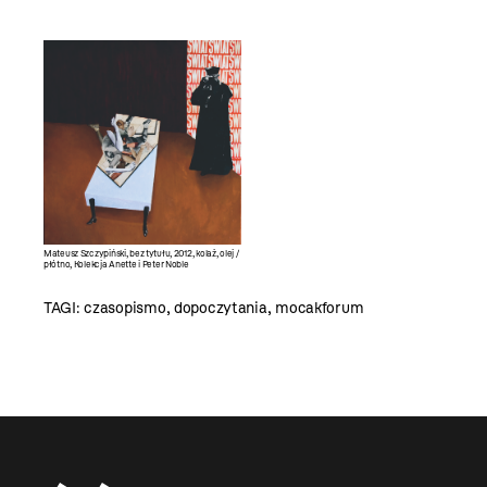
Mateusz Szczypiński, bez tytułu, 2012, kolaż, olej /
płótno, Kolekcja Anette i Peter Noble
TAGI:
czasopismo
,
dopoczytania
,
mocakforum