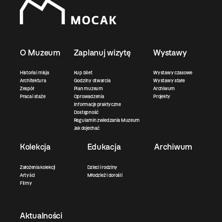
O Muzeum
Zaplanuj wizytę
Wystawy
Historia i misja
Kup bilet
Wystawy czasowe
Architektura
Godziny otwarcia
Wystawy stałe
Zespół
Plan muzeum
Archiwum
Praca i staże
Oprowadzenia
Projekty
Informacje praktyczne
Dostępność
Regulamin zwiedzania Muzeum
Jak dojechać
Kolekcja
Edukacja
Archiwum
Założenia kolekcji
Dzieci i rodziny
Artyści
Młodzież i dorośli
Filmy
Aktualności