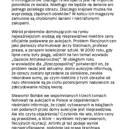
u introligatorów. Dlatego rynek oparty jest na imporcie
poloników ze świata. Niedługo nie będzie na świecie ani
jednego polskiego obrazu. Dlaczego krajowe muzea nie
wyprzedają zbędnych obiektów? W końcu ich magazyny
zamulone są chybionymi darami i nietrafionymi
zakupami.
Wśród problemów dominujących na rynku
najważniejszym wydają się nieprawdziwe niektóre ceny
oficjalnie podawane po aukcjach. Problem fikcyjnych cen
jako pierwszy sformułował Jerzy Stelmach, profesor
prawa, a zarazem kolekcjoner sztuki. W 2000 roku, gdy
lipne ceny były plagą, udzielił na ten temat wywiadu
„Gazecie Antykwarycznej”. W ubiegłym roku
w wywiadzie dla „Rzeczpospolitej” potwierdził on, że
problem nadal jest aktualny: domy aukcyjne informują,
że obrazy zostały sprzedane za określone, zwykle
rekordowe sumy, po czym niektóre z tych obrazów od
razu oferowane są po cichu potencjalnym nabywcom za
zdecydowanie niższą kwotę.
Sławomir Bołdok we wspomnianych trzech tomach
Notowań na aukcjach w Polsce w objaśnieniach
nieśmiało informuje, że część cytowanych w książkach
cen podanych przez domy aukcyjne jest nieprawdziwa.
Ale kto czyta objaśnienia? Czytelnik nie wie, które ceny
są prawdziwe, a które – wynikiem reżyserowanych,
fikcyjnych licytacji. Artinfo.pl też podaje wyniki
niezweryfikowane, podobnie jak prasa branżowa.