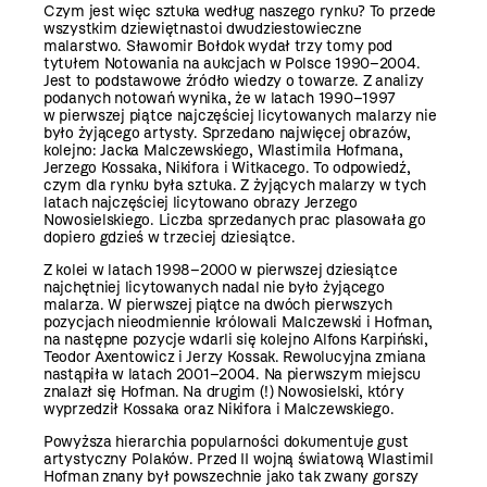
Czym jest więc sztuka według naszego rynku? To przede
wszystkim dziewiętnastoi dwudziestowieczne
malarstwo. Sławomir Bołdok wydał trzy tomy pod
tytułem Notowania na aukcjach w Polsce 1990–2004.
Jest to podstawowe źródło wiedzy o towarze. Z analizy
podanych notowań wynika, że w latach 1990–1997
w pierwszej piątce najczęściej licytowanych malarzy nie
było żyjącego artysty. Sprzedano najwięcej obrazów,
kolejno: Jacka Malczewskiego, Wlastimila Hofmana,
Jerzego Kossaka, Nikifora i Witkacego. To odpowiedź,
czym dla rynku była sztuka. Z żyjących malarzy w tych
latach najczęściej licytowano obrazy Jerzego
Nowosielskiego. Liczba sprzedanych prac plasowała go
dopiero gdzieś w trzeciej dziesiątce.
Z kolei w latach 1998–2000 w pierwszej dziesiątce
najchętniej licytowanych nadal nie było żyjącego
malarza. W pierwszej piątce na dwóch pierwszych
pozycjach nieodmiennie królowali Malczewski i Hofman,
na następne pozycje wdarli się kolejno Alfons Karpiński,
Teodor Axentowicz i Jerzy Kossak. Rewolucyjna zmiana
nastąpiła w latach 2001–2004. Na pierwszym miejscu
znalazł się Hofman. Na drugim (!) Nowosielski, który
wyprzedził Kossaka oraz Nikifora i Malczewskiego.
Powyższa hierarchia popularności dokumentuje gust
artystyczny Polaków. Przed II wojną światową Wlastimil
Hofman znany był powszechnie jako tak zwany gorszy