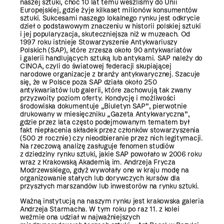
naszej sztuki, choć 10 lat temu weszliśmy do Unii
Europejskiej, gdzie żyje kilkaset milionów konsumentów
sztuki. Sukcesami naszego lokalnego rynku jest odkrycie
dzieł o podstawowym znaczeniu w historii polskiej sztuki
i jej popularyzacja, skuteczniejsza niż w muzeach. Od
1997 roku istnieje Stowarzyszenie Antykwariuszy
Polskich (SAP), które zrzesza około 90 antykwariatów
i galerii handlujących sztuką lub antykami. SAP należy do
CINOA, czyli do światowej federacji skupiającej
narodowe organizacje z branży antykwarycznej. Szacuje
się, że w Polsce poza SAP działa około 250
antykwariatów lub galerii, które zachowują tak zwany
przyzwoity poziom oferty. Kondycję i możliwości
środowiska dokumentuje „Biuletyn SAP”, pierwotnie
drukowany w miesięczniku „Gazeta Antykwaryczna”,
gdzie przez lata często podejmowanym tematem był
fakt niepłacenia składek przez członków stowarzyszenia
(500 zł rocznie) czy nieodbieranie przez nich legitymacji.
Na rzeczową analizę zasługuje fenomen studiów
z dziedziny rynku sztuki, jakie SAP powołało w 2006 roku
wraz z Krakowską Akademią im. Andrzeja Frycza
Modrzewskiego, gdyż wywołały one w kraju modę na
organizowanie stałych lub dorywczych kursów dla
przyszłych marszandów lub inwestorów na rynku sztuki.
Ważną instytucją na naszym rynku jest krakowska galeria
Andrzeja Starmacha. W tym roku po raz 11. z kolei
weźmie ona udział w najważniejszych