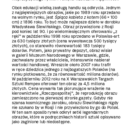
Obok edukacji wielką zasługą handlu są odkrycia. Jednym
z najpiękniejszych obrazów, jakie po 1989 roku sprzedano
na wolnym rynku, jest
Śpiąca kobieta z kotem
(66 × 100
cm) z 1896 roku. To być może najlepsze dzieło w dorobku
Władysława Ślewińskiego. Obraz przywieziono z Rosji
pod koniec lat 90. i po wielomiesięcznym oferowaniu „z
ręki” w październiku 1998 roku sprzedano w Polswiss-art
za 630 tysięcy złotych (cena wywoławcza 500 tysięcy
złotych), co stanowiło równowartość 183 tysięcy
dolarów. Potem, jako prywatny depozyt, obraz wisiał
w galerii Muzeum Narodowego w Warszawie, gdzie,
zachwalany przez właściciela, intensywnie nabierał
wartości handlowej. Wreszcie około 2007 roku trafił
w ręce dziedzica jednego z najbogatszych Polaków (na
rynku plotkowano, że za równowartość miliona dolarów).
W październiku 2012 roku na X Warszawskich Targach
Sztuki Rempex oferował ten obraz za 4,5 miliona
złotych. Cena wywarła tak piorunujące wrażenie na
kierownictwie „Rzeczpospolitej”, że reprodukcję obrazu
zamieszczono na pierwszej stronie gazety. Gdyby nie
szansa kosmicznego zarobku, obrazu Ślewińskiego nigdy
nie szukano by w Rosji i nie przywieziono by go do Polski.
W ten sam sposób rynek odkrył setki legendarnych
obrazów, które w podręcznikach historii sztuki opisywano
jako zaginione lub niedostępne.