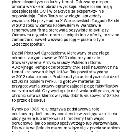
pisze ekspertyzy na każdy temat. Tak zwany ekspert
omiata wzrokiem obraz i wyrokuje. Eksperci nie mają
ubezpieczenia OC i w praktyce za ekspertyzy nie
odpowiadają. Falsyfikaty są w ciągłej sprzedaży,
wszędzie. Na przykład na X Warszawskich Targach Sztuki
w 2012 roku w Zamku Królewskim w Warszawie
renomowana firma oferowała oczywiste falsyfikaty.
Odmówiła organizatorom usunięcia ich z oferty, przez co
zamierzano nawet wezwać policję – pisała o tym
„Rzeczpospolita”.
Dzięki Piotrowi Ogrodzkiemu kierowany przez niego
ośrodek zorganizował w 2010 roku przy udziale
Stowarzyszenia Antykwariuszy Polskich i Domu
Aukcyjnego Rempex całoroczny cykl sesji naukowych na
temat krajowych falsyfikatów. Tak powstał wydany
w 2012 roku poradnik Problematyka autentyczności dzieł
sztuki na polskim rynku. To gotowy materiał do
przygotowania ustawy ograniczającej plagę falsyfikatów
na rynku sztuki. Czy występuje dziś wola polityczna, żeby
chronić ustawą klientów rynku dóbr luksusowych? Sztuka
to przecież luksus!
Rynek po 1989 roku odgrywa podstawową rolę
edukacyjną. Jeśli mamy codziennie w zasięgu wzroku na
ulicy galerię lub antykwariat, możemy tam wejść
odruchowo, jak do sklepu spożywczego lub warzywniaka.
Dla wielu wejście do muzeum wiąże się z przekraczaniem