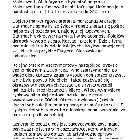
Malczewski. Ci, których nie było stać na prace
Malczewskiego, fundowali sobie tańszego Hofmana jako
namiastkę sztuki. I tak nam zostało do 2001 roku.
Dopiero marketingowe starania marszanda Andrzeja
Starmacha sprawiły, że żyjący malarz znalazł się pośród
najbardziej pożądanych, najchętniej kupowanych.
Starmach wykreował na rynku i w świadomości Polaków
dorobek Nowosielskiego. Nastąpił przełom. Dzięki temu
pod młotek trafiły dzieła kolejnych klasyków powojennej
sztuki, jak na przykład Fangora, Gierowskiego,
Lebensteina.
Kolejny przełom asortymentowy nastąpił po kryzysie
ekonomicznym z 2008 roku. Rynek zatrzymał się, bo
właściciele obrazów żądali wysokich cen sprzed kryzysu,
a nie było popytu. Nie chcieli także pozbywać się
obrazów w niepewnych czasach, a z rynku wypadli
najliczniejsi średniozamożni klienci. Wtedy wymyślono
rynkowy hit: aukcje młodej sztuki, gdzie cena
wywoławcza to 500 zł. Obecnie lawinowo (!) rośnie
liczba tych aukcji ze średnią ceną sprzedaży około 1–1,5
tysiąca złotych. Nierzadko odnosimy jednak wrażenie, że
oferta nie podlega selekcji.
Generalnie podaż u nas jest zdecydowanie zbyt mała,
ponieważ nie istniało mieszczaństwo, które w innych
krajach zamawiało obrazy lub artystyczne oprawy