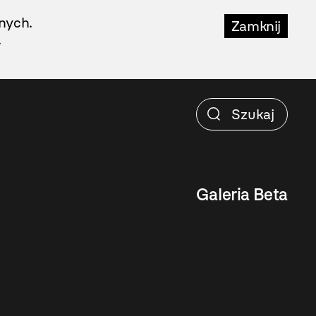
nych.
Zamknij
.
Galeria Beta