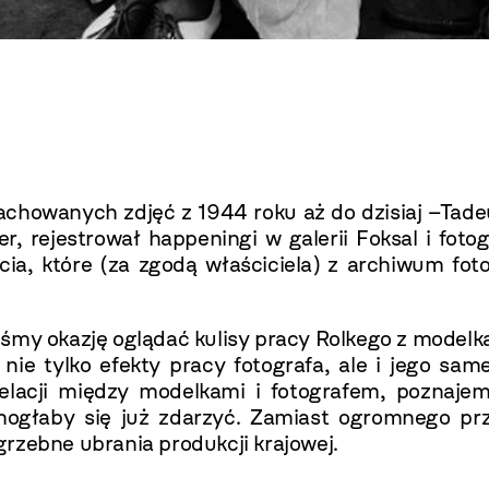
zachowanych zdjęć z 1944 roku aż do dzisiaj –Tade
ter, rejestrował happeningi w galerii Foksal i fo
, które (za zgodą właściciela) z archiwum fotog
iśmy okazję oglądać kulisy pracy Rolkego z model
e tylko efekty pracy fotografa, ale i jego sam
relacji między modelkami i fotografem, poznaj
 mogłaby się już zdarzyć. Zamiast ogromnego pr
rzebne ubrania produkcji krajowej.