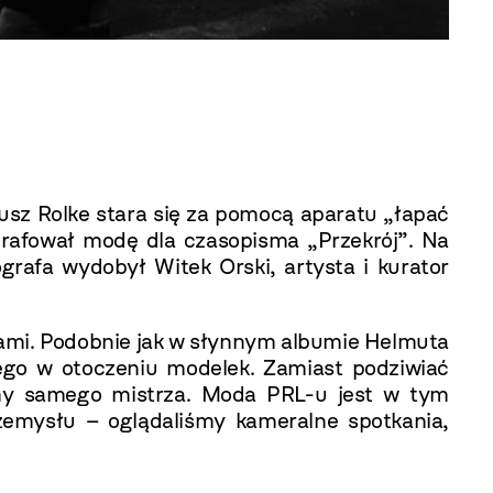
usz Rolke stara się za pomocą aparatu „łapać
tografował modę dla czasopisma „Przekrój”. Na
rafa wydobył Witek Orski, artysta i kurator
kami. Podobnie jak w słynnym albumie Helmuta
ego w otoczeniu modelek. Zamiast podziwiać
emy samego mistrza. Moda PRL-u jest w tym
zemysłu – oglądaliśmy kameralne spotkania,