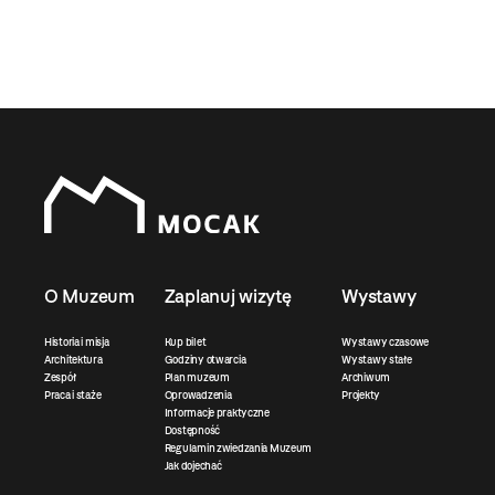
O Muzeum
Zaplanuj wizytę
Wystawy
Historia i misja
Kup bilet
Wystawy czasowe
Architektura
Godziny otwarcia
Wystawy stałe
Zespół
Plan muzeum
Archiwum
Praca i staże
Oprowadzenia
Projekty
Informacje praktyczne
Dostępność
Regulamin zwiedzania Muzeum
Jak dojechać