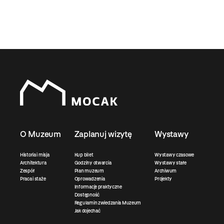
O Muzeum
Zaplanuj wizytę
Wystawy
Historia i misja
Kup bilet
Wystawy czasowe
Architektura
Godziny otwarcia
Wystawy stałe
Zespół
Plan muzeum
Archiwum
Praca i staże
Oprowadzenia
Projekty
Informacje praktyczne
Dostępność
Regulamin zwiedzania Muzeum
Jak dojechać