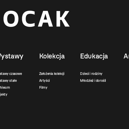
ystawy
Kolekcja
Edukacja
A
stawy czasowe
Założenia kolekcji
Dzieci i rodziny
tawy stałe
Artyści
Młodzież i dorośli
chiwum
Filmy
jekty