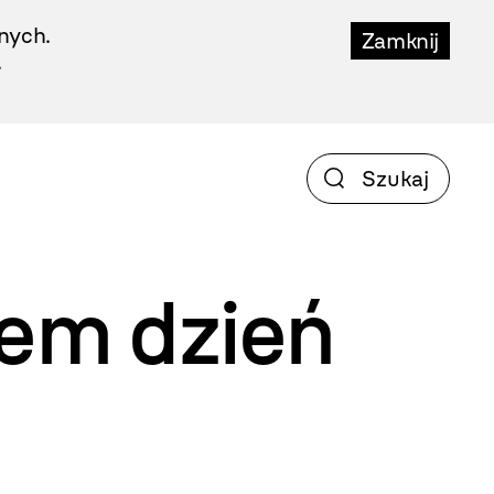
nych.
Zamknij
.
iem
dzień