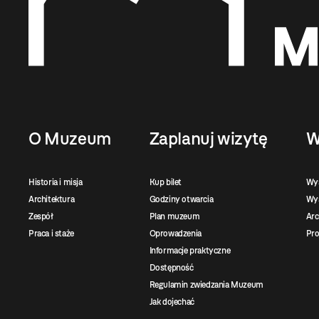
O Muzeum
Zaplanuj wizytę
W
Historia i misja
Kup bilet
Wy
Architektura
Godziny otwarcia
Wys
Zespół
Plan muzeum
Ar
Praca i staże
Oprowadzenia
Pro
Informacje praktyczne
Dostępność
Regulamin zwiedzania Muzeum
Jak dojechać