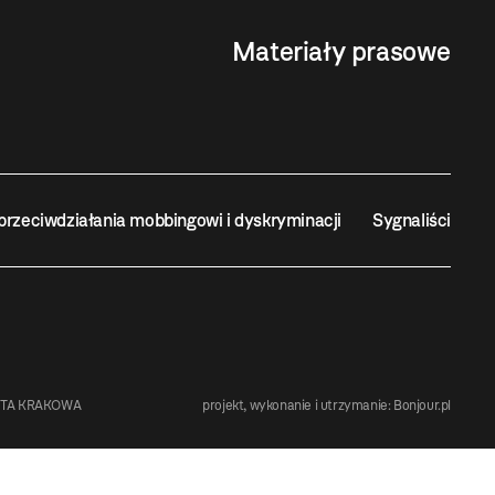
Materiały prasowe
przeciwdziałania mobbingowi i dyskryminacji
Sygnaliści
STA KRAKOWA
projekt, wykonanie i utrzymanie:
Bonjour.pl