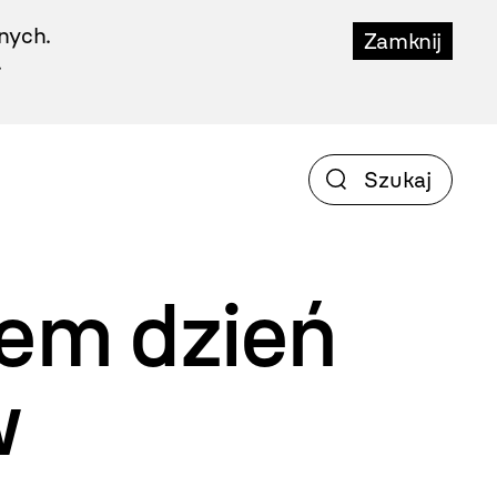
nych.
Zamknij
.
iem
dzień
w