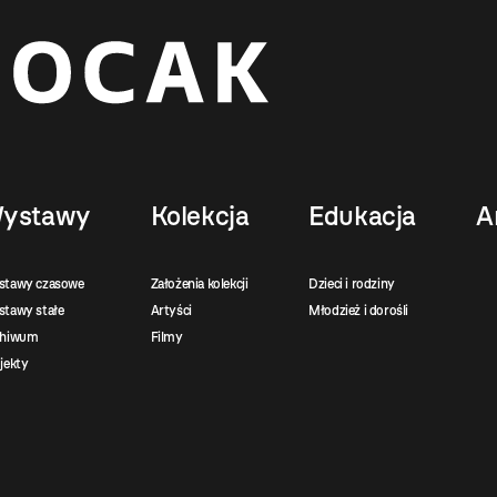
ystawy
Kolekcja
Edukacja
A
stawy czasowe
Założenia kolekcji
Dzieci i rodziny
tawy stałe
Artyści
Młodzież i dorośli
chiwum
Filmy
jekty