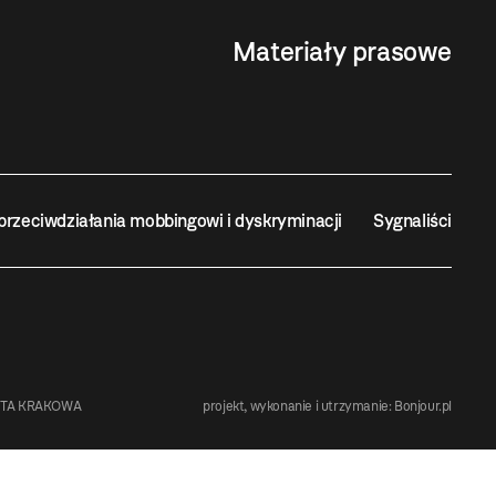
Materiały prasowe
przeciwdziałania mobbingowi i dyskryminacji
Sygnaliści
STA KRAKOWA
projekt, wykonanie i utrzymanie:
Bonjour.pl