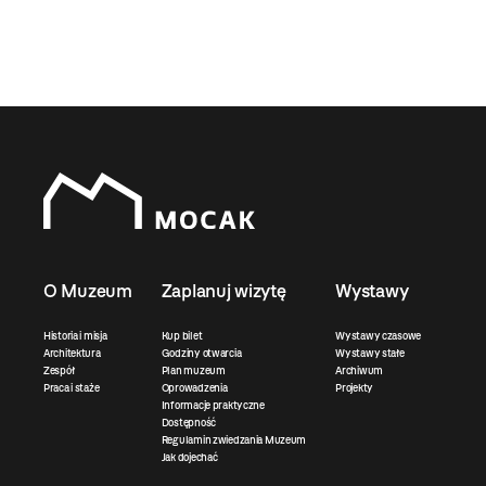
O Muzeum
Zaplanuj wizytę
Wystawy
Historia i misja
Kup bilet
Wystawy czasowe
Architektura
Godziny otwarcia
Wystawy stałe
Zespół
Plan muzeum
Archiwum
Praca i staże
Oprowadzenia
Projekty
Informacje praktyczne
Dostępność
Regulamin zwiedzania Muzeum
Jak dojechać