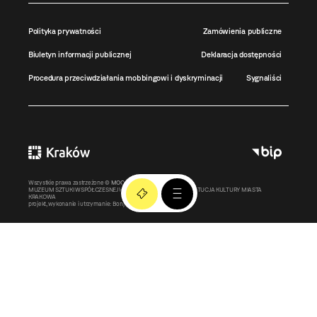
Polityka prywatności
Zamówienia publiczne
Biuletyn informacji publicznej
Deklaracja dostępności
Procedura przeciwdziałania mobbingowi i dyskryminacji
Sygnaliści
Wszystkie prawa zastrzeżone ©
MOCAK
2011-2026
MUZEUM SZTUKI WSPÓŁCZESNEJ W KRAKOWIE MOCAK – INSTYTUCJA KULTURY MIASTA
KRAKOWA
projekt, wykonanie i utrzymanie:
Bonjour.pl