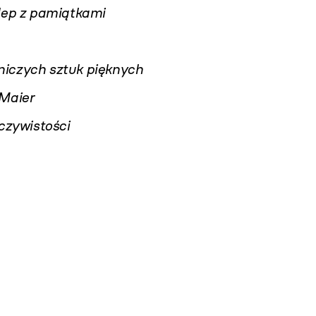
lep z pamiątkami
iczych sztuk pięknych
 Maier
eczywistości