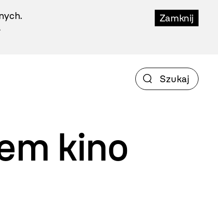
nych.
Zamknij
.
iem
kino