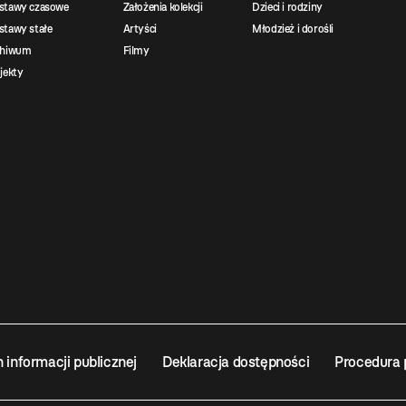
stawy czasowe
Założenia kolekcji
Dzieci i rodziny
tawy stałe
Artyści
Młodzież i dorośli
chiwum
Filmy
jekty
n informacji publicznej
Deklaracja dostępności
Procedura 