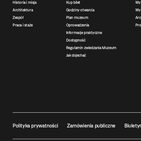
Historia i misja
Kup bilet
Wy
Architektura
Godziny otwarcia
Wys
Zespół
Plan muzeum
Ar
Praca i staże
Oprowadzenia
Pro
Informacje praktyczne
Dostępność
Regulamin zwiedzania Muzeum
Jak dojechać
Polityka prywatności
Zamówienia publiczne
Biulety