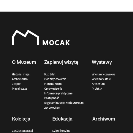
O Muzeum
Zaplanuj wizytę
Wystawy
Historia i misja
Kup bilet
Wystawy czasowe
Architektura
Godziny otwarcia
Wystawy stałe
Zespół
Plan muzeum
Archiwum
Praca i staże
Oprowadzenia
Projekty
Informacje praktyczne
Dostępność
Regulamin zwiedzania Muzeum
Jak dojechać
Kolekcja
Edukacja
Archiwum
Założenia kolekcji
Dzieci i rodziny