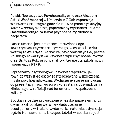
Opublikowano: 04.02.2016
Polskie Towarzystwo Psychoanalityczne oraz Muzeum
Sztuki Współczesnej w Krakowie MOCAK zapraszają
w czwartek 25 lutego o godzinie 19.15 na panel dyskusyjny
Terror w naszej kulturze
, poprzedzony wykładem Eduardo
Gastelumendiego na temat psychoanalizy trudnych
pacjentów.
Gastelumendi jest prezesem Peruwiańskiego
Towarzystwa Psychoanalitycznego, w dyskusji udział
wezmą także Edyta Biernacka, psychoanalityczka, prezes
Polskiego Towarzystwa Psychoterapii Psychoanalitycznej
oraz Bartosz Puk, psychoanalityk, terapeuta szkoleniowy
i superwizor PTPP.
Zapraszamy psychologów i psychoterapeutów, jak
również wszystkie osoby zainteresowane współczesną
myślą psychoanalityczną. Wydarzenie stanie się okazją
do prezentacji możliwości wykorzystania doświadczenia
klinicznego w refleksji nad fenomenami współczesnej
kultury.
Spotkanie będzie prowadzone w języku angielskim, przy
czym tekst polskiej wersji wykładu zostanie
udostępniony w trakcie wydarzenia, natomiast dyskusja
będzie tłumaczona na bieżąco. Udział w spotkaniu jest