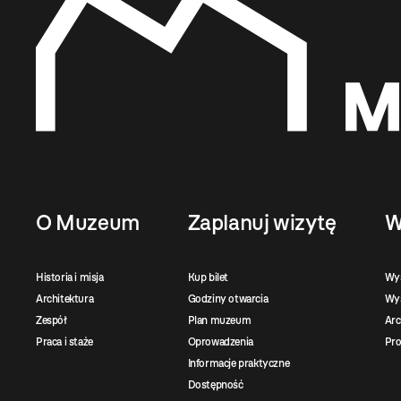
O Muzeum
Zaplanuj wizytę
W
Historia i misja
Kup bilet
Wy
Architektura
Godziny otwarcia
Wys
Zespół
Plan muzeum
Ar
Praca i staże
Oprowadzenia
Pro
Informacje praktyczne
Dostępność