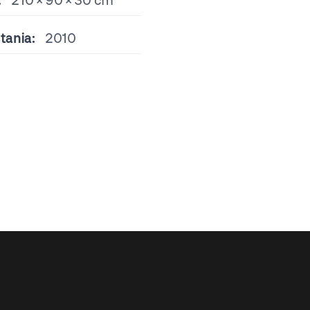
:
210 × 90 × 30 cm
tania:
2010