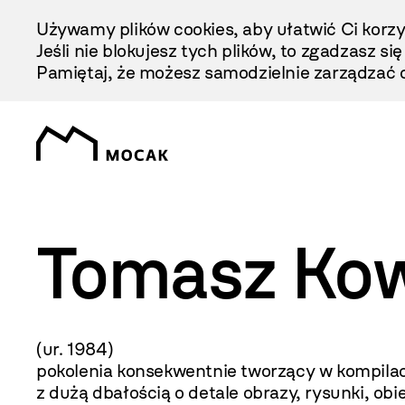
Przejdź
Używamy plików cookies, aby ułatwić Ci korzy
Do
Jeśli nie blokujesz tych plików, to zgadzasz si
Treści
Pamiętaj, że możesz samodzielnie zarządzać c
Tomasz Kow
(ur. 1984) Malarstwo,
pokolenia konsekwentnie tworzący w kompilac
z dużą dbałością o detale obrazy, rysunki, ob