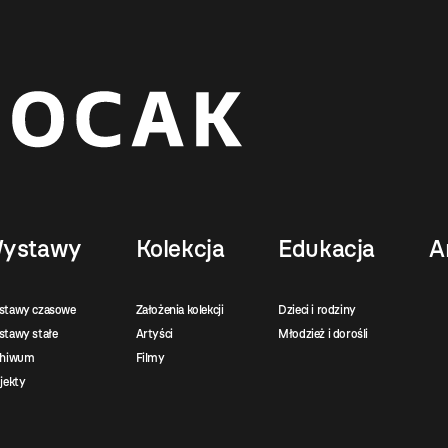
ystawy
Kolekcja
Edukacja
A
stawy czasowe
Założenia kolekcji
Dzieci i rodziny
tawy stałe
Artyści
Młodzież i dorośli
chiwum
Filmy
jekty