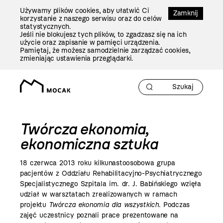
Przejdź
Używamy plików cookies, aby ułatwić Ci
Do
Zamknij
korzystanie z naszego serwisu oraz do celów
Treści
statystycznych.
Jeśli nie blokujesz tych plików, to zgadzasz się na ich
użycie oraz zapisanie w pamięci urządzenia.
Pamiętaj, że możesz samodzielnie zarządzać cookies,
zmieniając ustawienia przeglądarki.
Twórcza ekonomia,
ekonomiczna sztuka
18 czerwca
2013 roku
kilkunastoosobowa grupa
pacjentów z Oddziału Rehabilitacyjno-Psychiatrycznego
Specjalistycznego Szpitala im. dr. J. Babińskiego wzięła
udział w warsztatach zrealizowanych w ramach
projektu
Twórcza ekonomia dla wszystkich
. Podczas
zajęć uczestnicy poznali prace prezentowane na