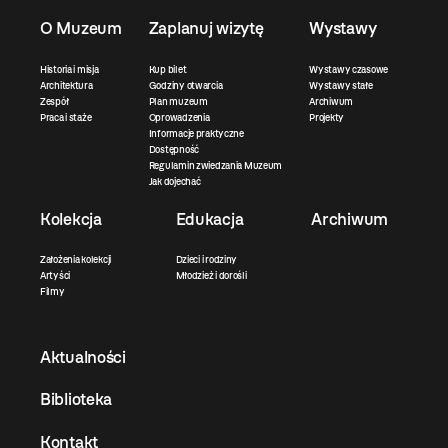
O Muzeum
Zaplanuj wizytę
Wystawy
Historia i misja
Kup bilet
Wystawy czasowe
Architektura
Godziny otwarcia
Wystawy stałe
Zespół
Plan muzeum
Archiwum
Praca i staże
Oprowadzenia
Projekty
Informacje praktyczne
Dostępność
Regulamin zwiedzania Muzeum
Jak dojechać
Kolekcja
Edukacja
Archiwum
Założenia kolekcji
Dzieci i rodziny
Artyści
Młodzież i dorośli
Filmy
Aktualności
Biblioteka
Kontakt