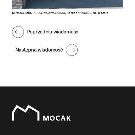
Mirosław Bałka,
AUSCHWITZWIELICZKA
, Kolekcja MOCAK-u, fot. R. Sosin
Mirosław
Poprzednia wiadomość
Następna wiadomość