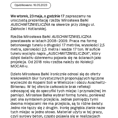
Opublikowano: 16.05.2023
We wtorek, 23 maja, o godzinie 17
zapraszamy na
uroczystą prezentację rzeźby Mirosława Bałki
AUSCHWITZWIELICZKA
na skwerze przy zbiegu ul.
Zabłocie i Kotlarskiej.
Rzeźba
Mirosława Bałki
AUSCHWITZWIELICZKA
powstawała w latach 2008–2009. Praca ma formę
betonowego tunelu o długości 17 metrów, wysokości 2,5
metra, szerokości 2,5 metra i wadze 17 ton. W suficie
tunelu wycięto napis „AUSCHWITZWIELICZKA”, który
dzięki światłu dziennemu pojawia się na ścianach jako
projekcja. Od 2018 roku rzeźba należy do Kolekcji
MOCAK-u.
Dzieło Mirosława Bałki ironicznie odnosi się do oferty
krakowskich biur turystycznych proponujących łączone
wycieczki do Kopalni Soli w Wieliczce i obozu Auschwitz-
Birkenau. W tej ofercie całkowicie brak refleksji
odnoszącej się do specyfiki tych miejsc i przynależnej im
pamięci. Mirosław Bałka wybrał formę tunelu, ponieważ
jest ona symbolem przejścia. Jednak pomiędzy tymi
dwoma miejscami nie ma przejścia, są to różne światy.
Jedno nie łączy się z drugim. Ironię pogłębia zlanie nazw
tych miejsc w jedno słowo. Materiał użyty w tej pracy,
czyli surowy beton, często pojawia się w realizacjach