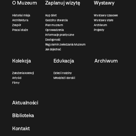
O Muzeum
Zaplanuj wizytę
Wystawy
Historia i misja
Kup bilet
Wystawy czasowe
Architektura
Godziny otwarcia
Wystawy stałe
Zespół
Plan muzeum
Archiwum
Praca i staże
Oprowadzenia
Projekty
Informacje praktyczne
Dostępność
Regulamin zwiedzania Muzeum
Jak dojechać
Kolekcja
Edukacja
Archiwum
Założenia kolekcji
Dzieci i rodziny
Artyści
Młodzież i dorośli
Filmy
Aktualności
Biblioteka
Kontakt