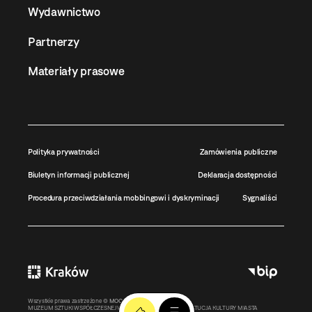
Wydawnictwo
Partnerzy
Materiały prasowe
Polityka prywatności
Zamówienia publiczne
Biuletyn informacji publicznej
Deklaracja dostępności
Procedura przeciwdziałania mobbingowi i dyskryminacji
Sygnaliści
Wszystkie prawa zastrzeżone ©
MOCAK
2011-2026
MUZEUM SZTUKI WSPÓŁCZESNEJ W KRAKOWIE MOCAK – INSTYTUCJA KULTURY MIASTA