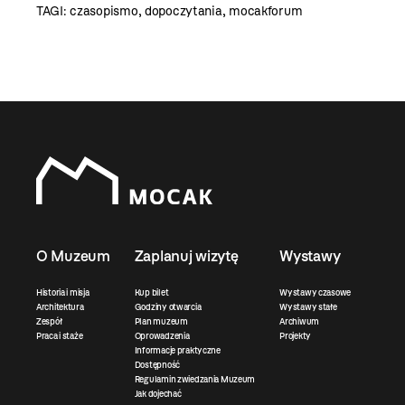
TAGI:
czasopismo
,
dopoczytania
,
mocakforum
O Muzeum
Zaplanuj wizytę
Wystawy
Historia i misja
Kup bilet
Wystawy czasowe
Architektura
Godziny otwarcia
Wystawy stałe
Zespół
Plan muzeum
Archiwum
Praca i staże
Oprowadzenia
Projekty
Informacje praktyczne
Dostępność
Regulamin zwiedzania Muzeum
Jak dojechać