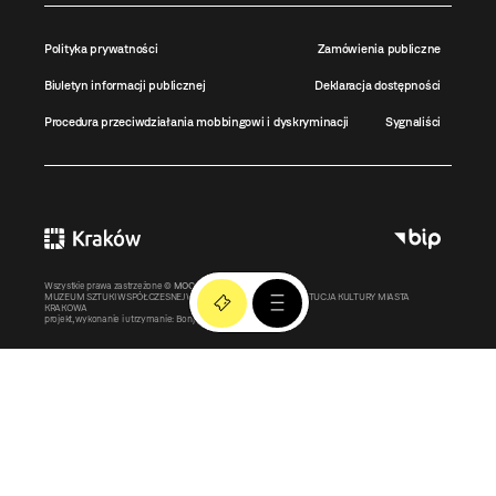
Polityka prywatności
Zamówienia publiczne
Biuletyn informacji publicznej
Deklaracja dostępności
Procedura przeciwdziałania mobbingowi i dyskryminacji
Sygnaliści
Wszystkie prawa zastrzeżone ©
MOCAK
2011-2026
MUZEUM SZTUKI WSPÓŁCZESNEJ W KRAKOWIE MOCAK – INSTYTUCJA KULTURY MIASTA
KRAKOWA
projekt, wykonanie i utrzymanie:
Bonjour.pl