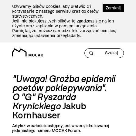
Przejdź
Używamy plików cookies, aby ułatwić Ci
Do
Zamknij
korzystanie z naszego serwisu oraz do celów
Treści
statystycznych.
Jeśli nie blokujesz tych plików, to zgadzasz się na ich
użycie oraz zapisanie w pamięci urządzenia.
Pamiętaj, że możesz samodzielnie zarządzać cookies,
zmieniając ustawienia przeglądarki.
"Uwaga! Groźba epidemii
poetów poklepywania".
O "G" Ryszarda
Krynickiego
Jakub
Kornhauser
Artykuł w całości dostępny jest w wersji drukowanej
jedenastego numeru MOCAK Forum.