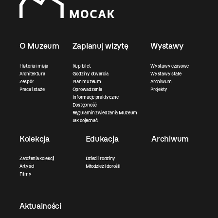
O Muzeum
Zaplanuj wizytę
Wystawy
Historia i misja
Kup bilet
Wystawy czasowe
Architektura
Godziny otwarcia
Wystawy stałe
Zespół
Plan muzeum
Archiwum
Praca i staże
Oprowadzenia
Projekty
Informacje praktyczne
Dostępność
Regulamin zwiedzania Muzeum
Jak dojechać
Kolekcja
Edukacja
Archiwum
Założenia kolekcji
Dzieci i rodziny
Artyści
Młodzież i dorośli
Filmy
Aktualności