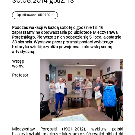
30.08.2014 godz. 13
Opublikowano: 05.07.2014
Podczas wakacji w każdą sobotę o godzinie 13 i 16
zapraszamy na oprowadzania po Bibliotece Mieczysława
Porębskiego. Pierwsze z nich odbędzie się 5 lipca, a ostatnie
30 sierpnia. Wystawa przez pryzmat postaci wybitnego
historyka sztuki przybliża powojenną krakowską scenę
artystyczną.
Wstęp
wolny.
Profesor
Mieczysław Porębski (1921–2012), wybitny polski
historyk sztuki, przekazał Muzeum część swojej biblioteki