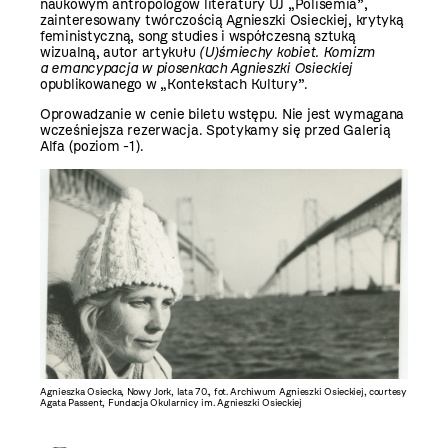
naukowym antropologów literatury UJ „Polisemia”,
zainteresowany twórczością Agnieszki Osieckiej, krytyką
feministyczną, song studies i współczesną sztuką
wizualną, autor artykułu
(U)śmiechy kobiet. Komizm
a emancypacja w piosenkach Agnieszki Osieckiej
opublikowanego w „Kontekstach Kultury”.
Oprowadzanie w cenie biletu wstępu. Nie jest wymagana
wcześniejsza rezerwacja. Spotykamy się przed Galerią
Alfa (poziom -1).
Agnieszka Osiecka, Nowy Jork, lata 70., fot. Archiwum Agnieszki Osieckiej, courtesy
Agata Passent, Fundacja Okularnicy im. Agnieszki Osieckiej