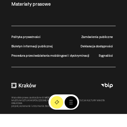
Materiały prasowe
Polityka prywatności
Zamówienia publiczne
Biuletyn informacji publicznej
Deklaracja dostępności
Procedura przeciwdziałania mobbingowi i dyskryminacji
Sygnaliści
Wszystkie prawa zastrzeżone ©
MOCAK
2011-2026
MUZEUM SZTUKI WSPÓŁCZESNEJ W KRAKOWIE MOCAK – INSTYTUCJA KULTURY MIASTA
KRAKOWA
projekt, wykonanie i utrzymanie:
Bonjour.pl