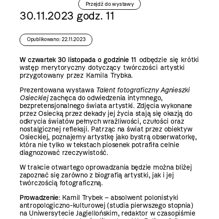
Przejdź do wystawy
30.11.2023 godz. 11
Opublikowano: 22.11.2023
W czwartek 30 listopada o godzinie 11
odbędzie się krótki
wstęp merytoryczny dotyczący twórczości artystki
przygotowany przez Kamila Trybka.
Prezentowana wystawa
Talent fotograficzny Agnieszki
Osieckiej
zachęca do odwiedzenia intymnego,
bezpretensjonalnego świata artystki. Zdjęcia wykonane
przez Osiecką przez dekady jej życia stają się okazją do
odkrycia światów pełnych wrażliwości, czułości oraz
nostalgicznej refleksji. Patrząc na świat przez obiektyw
Osieckiej, poznajemy artystkę jako bystrą obserwatorkę,
która nie tylko w tekstach piosenek potrafiła celnie
diagnozować rzeczywistość.
W trakcie otwartego oprowadzania będzie można bliżej
zapoznać się zarówno z biografią artystki, jak i jej
twórczością fotograficzną.
Prowadzenie
: Kamil Trybek – absolwent polonistyki
antropologiczno-kulturowej (studia pierwszego stopnia)
na Uniwersytecie Jagiellońskim, redaktor w czasopiśmie