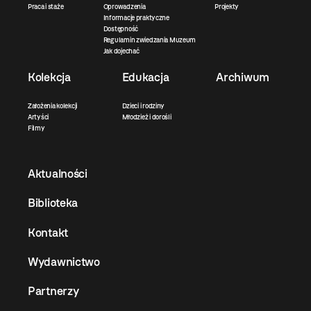
Praca i staże
Oprowadzenia
Projekty
Informacje praktyczne
Dostępność
Regulamin zwiedzania Muzeum
Jak dojechać
Kolekcja
Edukacja
Archiwum
Założenia kolekcji
Dzieci i rodziny
Artyści
Młodzież i dorośli
Filmy
Aktualności
Biblioteka
Kontakt
Wydawnictwo
Partnerzy