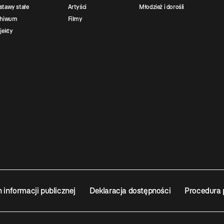
tawy stałe
Artyści
Młodzież i dorośli
chiwum
Filmy
jekty
n informacji publicznej
Deklaracja dostępności
Procedura 