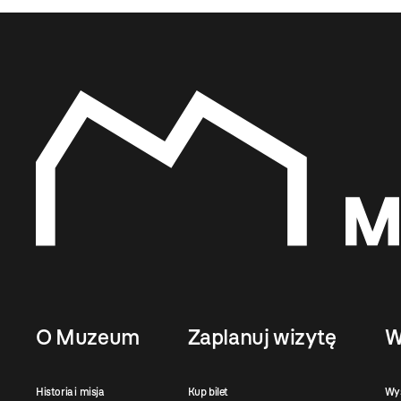
O Muzeum
Zaplanuj wizytę
W
Historia i misja
Kup bilet
Wy