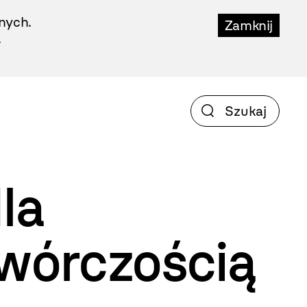
nych.
Zamknij
.
la
twórczością