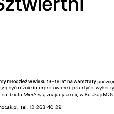
ztwiertni
y młodzież w wieku 13–18 lat na warsztaty
poświęc
gą być różnie interpretowane i jak artyści wykorz
 na dzieło
Miednice
, znajdujące się w Kolekcji MO
ocak.pl
, tel. 12 263 40 29.