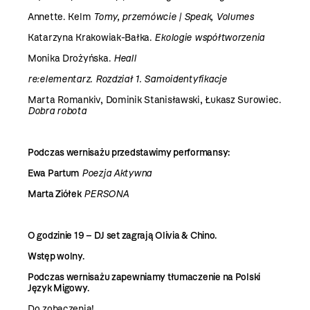
Annette. Kelm
Tomy, przemówcie | Speak, Volumes
Katarzyna Krakowiak-Bałka.
Ekologie współtworzenia
Monika Drożyńska.
Heall
re:elementarz. Rozdział 1. Samoidentyfikacje
Marta Romankiv, Dominik Stanisławski, Łukasz Surowiec.
Dobra robota
Podczas wernisażu przedstawimy performansy:
Ewa Partum
Poezja Aktywna
Marta Ziółek
PERSONA
O godzinie 19 – DJ set zagrają Olivia & Chino.
Wstęp wolny.
Podczas wernisażu zapewniamy tłumaczenie na Polski
Język Migowy.
Do zobaczenia!