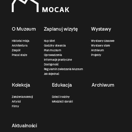
O Muzeum
Zaplanuj wizytę
Wystawy
Historia i misja
Kup bilet
Wystawy czasowe
Architektura
Godziny otwarcia
Wystawy stałe
Zespół
Plan muzeum
Archiwum
Praca i staże
Oprowadzenia
Projekty
Informacje praktyczne
Dostępność
Regulamin zwiedzania Muzeum
Jak dojechać
Kolekcja
Edukacja
Archiwum
Założenia kolekcji
Dzieci i rodziny
Artyści
Młodzież i dorośli
Filmy
Aktualności