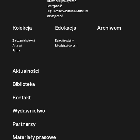
Informacje praktyczne
Dostępność
Regulamin zwiedzania Muzeum
Jak dojechać
Kolekcja
Edukacja
Archiwum
Założenia kolekcji
Dzieci i rodziny
Artyści
Młodzież i dorośli
Filmy
Aktualności
Biblioteka
Kontakt
Wydawnictwo
Partnerzy
Materiały prasowe