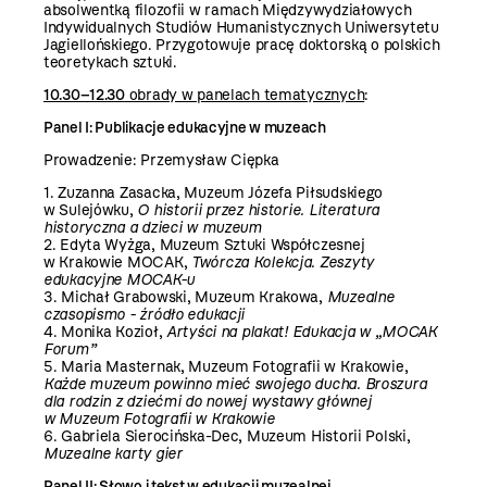
absolwentką filozofii w ramach Międzywydziałowych
Indywidualnych Studiów Humanistycznych Uniwersytetu
Jagiellońskiego. Przygotowuje pracę doktorską o polskich
teoretykach sztuki.
10.30–12.30
obrady w panelach tematycznych
:
Panel I: Publikacje edukacyjne w muzeach
Prowadzenie: Przemysław Ciępka
1. Zuzanna Zasacka, Muzeum Józefa Piłsudskiego
w Sulejówku,
O historii przez historie. Literatura
historyczna a dzieci w muzeum
2. Edyta Wyżga, Muzeum Sztuki Współczesnej
w Krakowie MOCAK,
Twórcza Kolekcja. Zeszyty
edukacyjne MOCAK-u
3. Michał Grabowski, Muzeum Krakowa,
Muzealne
czasopismo - źródło edukacji
4. Monika Kozioł,
Artyści na plakat! Edukacja w „MOCAK
Forum”
5. Maria Masternak, Muzeum Fotografii w Krakowie,
Każde muzeum powinno mieć swojego ducha. Broszura
dla rodzin z dziećmi do nowej wystawy głównej
w Muzeum Fotografii w Krakowie
6. Gabriela Sierocińska-Dec, Muzeum Historii Polski,
Muzealne karty gier
Panel II: Słowo i tekst w edukacji muzealnej