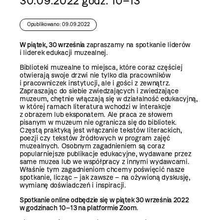
30.09.2022 godz. 10–13
Opublikowano: 09.09.2022
W piątek, 30 września
zapraszamy na spotkanie liderów
i liderek edukacji muzealnej.
Biblioteki muzealne to miejsca, które coraz częściej
otwierają swoje drzwi nie tylko dla pracowników
i pracowniczek instytucji, ale i gości z zewnątrz.
Zapraszając do siebie zwiedzających i zwiedzające
muzeum, chętnie włączają się w działalność edukacyjną,
w której ramach literatura wchodzi w interakcje
z obrazem lub eksponatem. Ale praca ze słowem
pisanym w muzeum nie ogranicza się do bibliotek.
Częstą praktyką jest włączanie tekstów literackich,
poezji czy tekstów źródłowych w program zajęć
muzealnych. Osobnym zagadnieniem są coraz
popularniejsze publikacje edukacyjne, wydawane przez
same muzea lub we współpracy z innymi wydawcami.
Właśnie tym zagadnieniom chcemy poświęcić nasze
spotkanie, licząc – jak zawsze – na ożywioną dyskusję,
wymianę doświadczeń i inspiracji.
Spotkanie online odbędzie się w piątek 30 września 2022
w godzinach 10–13 na platformie Zoom
.