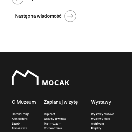
Następna wiadomość
O Muzeum
Zaplanuj wizytę
Wystawy
Historia i misja
Kup bilet
Wystawy czasowe
Architektura
Godziny otwarcia
Wystawy stałe
Zespół
Plan muzeum
Archiwum
Praca i staże
Oprowadzenia
Projekty