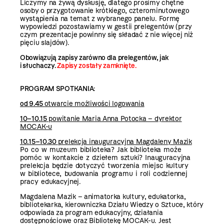
Liczymy na żywą dyskusję, dlatego prosimy chętne
osoby o przygotowanie krótkiego, czterominutowego
wystąpienia na temat z wybranego panelu. Formę
wypowiedzi pozostawiamy w gestii prelegentów (przy
czym prezentacje powinny się składać z nie więcej niż
pięciu slajdów).
Obowiązują zapisy zarówno dla prelegentów, jak
i słuchaczy.
Zapisy zostały zamknięte.
PROGRAM SPOTKANIA
:
od 9.45
otwarcie możliwości logowania
10–10.15
powitanie Maria Anna Potocka – dyrektor
MOCAK-u
10.15–10.30
prelekcja inauguracyjna Magdaleny Mazik
Po co w muzeum biblioteka? Jak biblioteka może
pomóc w kontakcie z dziełem sztuki? Inauguracyjna
prelekcja będzie dotyczyć tworzenia miejsc kultury
w bibliotece, budowania programu i roli codziennej
pracy edukacyjnej.
Magdalena Mazik – animatorka kultury, edukatorka,
bibliotekarka, kierowniczka Działu Wiedzy o Sztuce, który
odpowiada za program edukacyjny, działania
dostępnościowe oraz Bibliotekę MOCAK-u. Jest