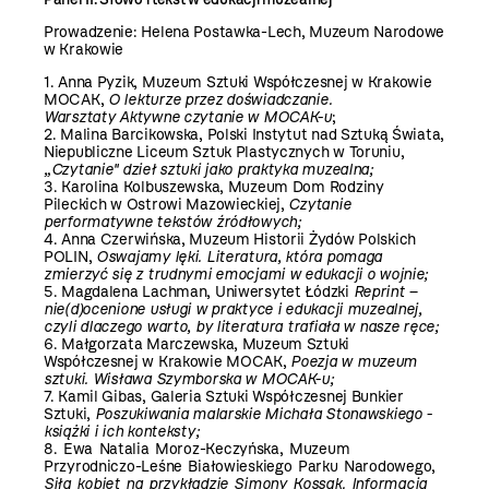
Prowadzenie: Helena Postawka-Lech, Muzeum Narodowe
w Krakowie
1. Anna Pyzik, Muzeum Sztuki Współczesnej w Krakowie
MOCAK,
O lekturze przez doświadczanie.
Warsztaty Aktywne czytanie w MOCAK-u
;
2. Malina Barcikowska, Polski Instytut nad Sztuką Świata,
Niepubliczne Liceum Sztuk Plastycznych w Toruniu,
„Czytanie" dzieł sztuki jako praktyka muzealna;
3. Karolina Kolbuszewska, Muzeum Dom Rodziny
Pileckich w Ostrowi Mazowieckiej,
Czytanie
performatywne tekstów źródłowych;
4. Anna Czerwińska, Muzeum Historii Żydów Polskich
POLIN,
Oswajamy lęki. Literatura, która pomaga
zmierzyć się z trudnymi emocjami w edukacji o wojnie;
5. Magdalena Lachman, Uniwersytet Łódzki
Reprint –
nie(d)ocenione usługi w praktyce i edukacji muzealnej,
czyli dlaczego warto, by literatura trafiała w nasze ręce;
6. Małgorzata Marczewska, Muzeum Sztuki
Współczesnej w Krakowie MOCAK,
Poezja w muzeum
sztuki. Wisława Szymborska w MOCAK-u;
7. Kamil Gibas, Galeria Sztuki Współczesnej Bunkier
Sztuki,
Poszukiwania malarskie Michała Stonawskiego -
książki i ich konteksty;
8. Ewa Natalia Moroz-Keczyńska, Muzeum
Przyrodniczo-Leśne Białowieskiego Parku Narodowego,
Siła kobiet na przykładzie Simony Kossak. Informacja