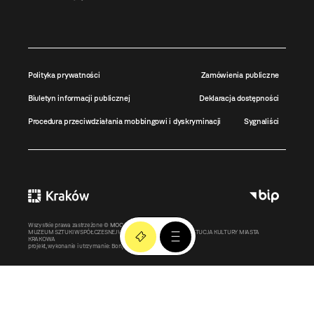
Polityka prywatności
Zamówienia publiczne
Biuletyn informacji publicznej
Deklaracja dostępności
Procedura przeciwdziałania mobbingowi i dyskryminacji
Sygnaliści
Wszystkie prawa zastrzeżone ©
MOCAK
2011-2026
MUZEUM SZTUKI WSPÓŁCZESNEJ W KRAKOWIE MOCAK – INSTYTUCJA KULTURY MIASTA
KRAKOWA
projekt, wykonanie i utrzymanie:
Bonjour.pl