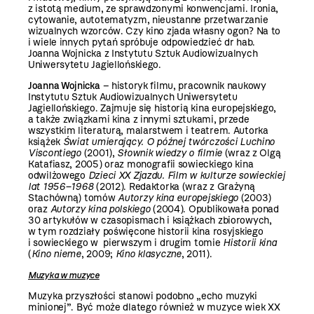
z istotą medium, ze sprawdzonymi konwencjami. Ironia,
cytowanie, autotematyzm, nieustanne przetwarzanie
wizualnych wzorców. Czy kino zjada własny ogon? Na to
i wiele innych pytań spróbuje odpowiedzieć dr hab.
Joanna Wojnicka z Instytutu Sztuk Audiowizualnych
Uniwersytetu Jagiellońskiego.
Joanna Wojnicka
– historyk filmu, pracownik naukowy
Instytutu Sztuk Audiowizualnych Uniwersytetu
Jagiellońskiego. Zajmuje się historią kina europejskiego,
a także związkami kina z innymi sztukami, przede
wszystkim literaturą, malarstwem i teatrem. Autorka
książek
Świat umierający. O późnej twórczości Luchino
Viscontiego
(2001),
Słownik wiedzy o filmie
(wraz z Olgą
Katafiasz, 2005) oraz monografii sowieckiego kina
odwilżowego
Dzieci XX Zjazdu. Film w kulturze sowieckiej
lat 1956–1968
(2012). Redaktorka (wraz z Grażyną
Stachówną) tomów
Autorzy kina europejskiego
(2003)
oraz
Autorzy kina polskiego
(2004). Opublikowała ponad
30 artykułów w czasopismach i książkach zbiorowych,
w tym rozdziały poświęcone historii kina rosyjskiego
i sowieckiego w pierwszym i drugim tomie
Historii kina
(
Kino nieme
, 2009;
Kino klasyczne
, 2011).
Muzyka w muzyce
Muzyka przyszłości stanowi podobno „echo muzyki
minionej”. Być może dlatego również w muzyce wiek XX