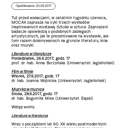
Opublikowano: 20.06.2017
Tuż przed wakacjami, w ostatnim tygodniu czerwca,
MOCAK zaprasza na cykl trzech wykładów
inspirowanych wystawą
Sztuka w sztuce
. Zaproszeni
badacze opowiedzą o podobnych zabiegach
artystycznych, jak te prezentowane na wystawie, ale
tym razem dokonywanych na gruncie literatury, kina
oraz muzyki.
Literatura w literaturze
Poniedziałek, 26.6.2017, godz. 17
prof. dr hab. Anna Burzyńska (Uniwersytet Jagielloński)
Film w filmie
Wtorek, 27.6.2017, godz. 17
dr hab. Joanna Wojnicka (Uniwersytet Jagielloński)
Muzyka w muzyce
Środa, 28.6.2017, godz. 17
dr hab. Bogumiła Mika (Uniwersytet Śląski)
Wstęp wolny.
Literatura w literaturze
Wraz z początkiem lat 60. XX wieku postmodernizm