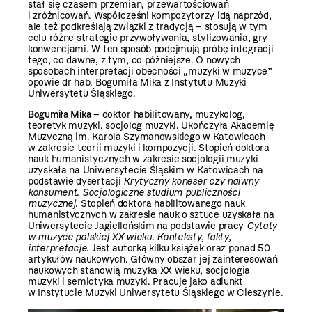
stał się czasem przemian, przewartościowań
i zróżnicowań. Współcześni kompozytorzy idą naprzód,
ale też podkreślają związki z tradycją – stosują w tym
celu różne strategie przywoływania, stylizowania, gry
konwencjami. W ten sposób podejmują próbę integracji
tego, co dawne, z tym, co późniejsze. O nowych
sposobach interpretacji obecności „muzyki w muzyce”
opowie dr hab. Bogumiła Mika z Instytutu Muzyki
Uniwersytetu Śląskiego.
Bogumiła Mika
– doktor habilitowany, muzykolog,
teoretyk muzyki, socjolog muzyki. Ukończyła Akademię
Muzyczną im. Karola Szymanowskiego w Katowicach
w zakresie teorii muzyki i kompozycji. Stopień doktora
nauk humanistycznych w zakresie socjologii muzyki
uzyskała na Uniwersytecie Śląskim w Katowicach na
podstawie dysertacji
Krytyczny koneser czy naiwny
konsument. Socjologiczne studium publiczności
muzycznej
. Stopień doktora habilitowanego nauk
humanistycznych w zakresie nauk o sztuce uzyskała na
Uniwersytecie Jagiellońskim na podstawie pracy
Cytaty
w muzyce polskiej XX wieku. Konteksty, fakty,
interpretacje
. Jest autorką kilku książek oraz ponad 50
artykułów naukowych. Główny obszar jej zainteresowań
naukowych stanowią muzyka XX wieku, socjologia
muzyki i semiotyka muzyki. Pracuje jako adiunkt
w Instytucie Muzyki Uniwersytetu Śląskiego w Cieszynie.