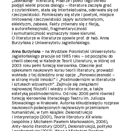
„zawładnął” literaturą. Pisarze i poeci tego okresu
podjęli wielki proces dialogu – literatura zaczęła grać
z czytelnikiem, stała się intertekstualna, oderwała się od
rzeczywistości. Pomieszały się style i poetyki, miejsce
imitowanej rzeczywistości zajęły autotematyzm,
eklektyzm, zabawa. Fakty zrównały się z fikcją,
a autorefleksyjność, fragmentaryczność
i symultaniczność wyznaczyły nowe kierunki.
O literaturze w literaturze opowie prof. dr hab. Anna
Burzyńska z Uniwersytetu Jagiellońskiego.
Anna Burzyńska
– na Wydziale Polonistyki Uniwersytetu
Jagiellońskiego pracuje od 1985 roku – od początku do
chwili obecnej w Katedrze Teorii Literatury, w której od
2003 roku pełni funkcję kierownika. Obecnie jest
opiekunem naukowym kursu teorii literatury, prowadzi
wykłady z tej dziedziny oraz opcje: „Ponowoczesność –
w stronę myśli Inności” i „Postmodernizm w literaturze
i sztukach wizualnych”. Zajmuje się związkami
najnowszej filozofii i wiedzy o literaturze, a także
estetyką postmodernizmu. Od roku 2006 pełni również
funkcję kierownika literackiego Teatru im. Juliusza
Słowackiego w Krakowie. Autorka kilkudziesięciu rozpraw
naukowych poświęconych najnowszym przemianom
humanistyki, w tym książek:
Dekonstrukcja
i interpretacja
(2001),
Teorie literatury XX wieku
(wspólnie z Michałem Pawłem Markowskim, 2006),
Anty-teoria literatury
(2007),
Dekonstrukcja, polityka