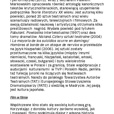
i performatyka
(2013). Wraz z Michałem Pawłem
Markowskim opracowała również antologię kanonicznych
tekstów krytycznoliterackich, stanowiącą uzupełnienie
podręcznika
Teorie literatury XX wieku
. Jest autorką kilku
powieści, ponad 20 sztuk teatralnych oraz wielu
scenariuszy radiowych, telewizyjnych i filmowych. Za
swoją działalność naukową i artystyczną otrzymała kilka
prestiżowych nagród. Wydała powieść pod tytułem
Fabulant. Powiastka intertekstualna
(1997) oraz dwa
tomy dramatów:
Nicland
.
Cztery sztuki teatralne
(2004)
i
La mayoria de los suicidios
ocurre en domingo/
Hombres al borde de un ataque de nervios
w przekładzie
na język hiszpański (2006). Jej sztuki zostały
przetłumaczone na kilka języków (między innymi
niemiecki, francuski, hiszpański, kataloński, włoski,
słowacki, czeski, bułgarski) i były wielokrotnie
wystawiane w Polsce i za granicą. Stale współpracuje z
audycjami kulturalnymi w TVP i Polskim Radio, pełniła
też funkcję jurorki na liczących się festiwalach
teatralnych. Należy do polskiego Towarzystwa Autorów
Teatralnych (TAT) i Europejskiego Stowarzyszenia
Dramatopisarzy (FATE) z siedzibą w Madrycie. Jej pasją
jest kultura japońska.
Film w filmie
Współczesne kino stało się swoistą kulturową grą.
Korzystając z dorobku kultury zarówno wysokiej, jak
i masowej, filmy podejmują dialog z własną historią,