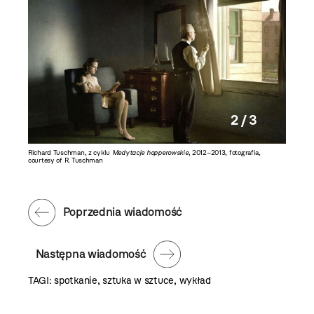
2 / 3
brazy
Richard Tuschman, z cyklu
Medytacje hopperowskie
, 2012–2013, fotografia,
Yasumas
courtesy of R. Tuschman
2004 wyd
Augustin
Poprzednia wiadomość
Następna wiadomość
TAGI:
spotkanie
,
sztuka w sztuce
,
wykład