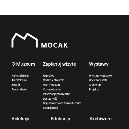
O Muzeum
Zaplanuj wizytę
Wystawy
Historia i misja
Kup bilet
Wystawy czasowe
Architektura
Godziny otwarcia
Wystawy stałe
Zespół
Plan muzeum
Archiwum
Praca i staże
Oprowadzenia
Projekty
Informacje praktyczne
Dostępność
Regulamin zwiedzania Muzeum
Jak dojechać
Kolekcja
Edukacja
Archiwum