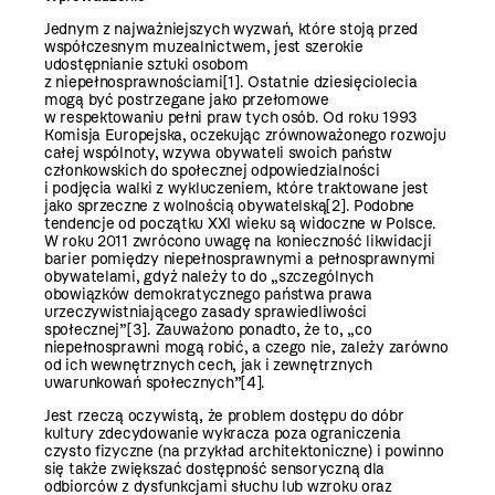
Jednym z najważniejszych wyzwań, które stoją przed
współczesnym muzealnictwem, jest szerokie
udostępnianie sztuki osobom
z niepełnosprawnościami
[1]
. Ostatnie dziesięciolecia
mogą być postrzegane jako przełomowe
w respektowaniu pełni praw tych osób. Od roku 1993
Komisja Europejska, oczekując zrównoważonego rozwoju
całej wspólnoty, wzywa obywateli swoich państw
członkowskich do społecznej odpowiedzialności
i podjęcia walki z wykluczeniem, które traktowane jest
jako sprzeczne z wolnością obywatelską
[2]
. Podobne
tendencje od początku XXI wieku są widoczne w Polsce.
W roku 2011 zwrócono uwagę na konieczność likwidacji
barier pomiędzy niepełnosprawnymi a pełnosprawnymi
obywatelami, gdyż należy to do „szczególnych
obowiązków demokratycznego państwa prawa
urzeczywistniającego zasady sprawiedliwości
społecznej”
[3]
. Zauważono ponadto, że to, „co
niepełnosprawni mogą robić, a czego nie, zależy zarówno
od ich wewnętrznych cech, jak i zewnętrznych
uwarunkowań społecznych”
[4]
.
Jest rzeczą oczywistą, że problem dostępu do dóbr
kultury zdecydowanie wykracza poza ograniczenia
czysto fizyczne (na przykład architektoniczne) i powinno
się także zwiększać dostępność sensoryczną dla
odbiorców z dysfunkcjami słuchu lub wzroku oraz