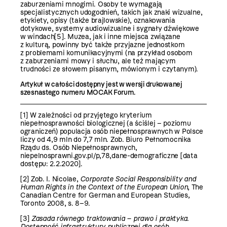
zaburzeniami mnogimi. Osoby te wymagają
specjalistycznych udogodnień, takich jak znaki wizualne,
etykiety, opisy (także brajlowskie), oznakowania
dotykowe, systemy audiowizualne i sygnały dźwiękowe
w windach
[5]
. Muzea, jak i inne miejsca związane
z kulturą, powinny być także przyjazne jednostkom
z problemami komunikacyjnymi (na przykład osobom
z zaburzeniami mowy i słuchu, ale też mającym
trudności ze słowem pisanym, mówionym i czytanym).
Artykuł w całości dostępny jest w wersji drukowanej
szesnastego numeru MOCAK Forum.
[1]
W zależności od przyjętego kryterium
niepełnosprawności biologicznej (a ściślej – poziomu
ograniczeń) populacja osób niepełnosprawnych w Polsce
liczy od 4,9 mln do 7,7 mln. Zob. Biuro Pełnomocnika
Rządu ds. Osób Niepełnosprawnych,
niepelnosprawni.gov.pl/p,78,dane-demograficzne [data
dostępu: 2.2.2020].
[2]
Zob. I. Nicolae,
Corporate Social Responsibility and
Human Rights in the Context of the European Union
, The
Canadian Centre for German and European Studies
,
Toronto 2008, s. 8–9.
[3]
Zasada równego traktowania – prawo i praktyka.
Dostępność infra­struktury publicznej dla osób