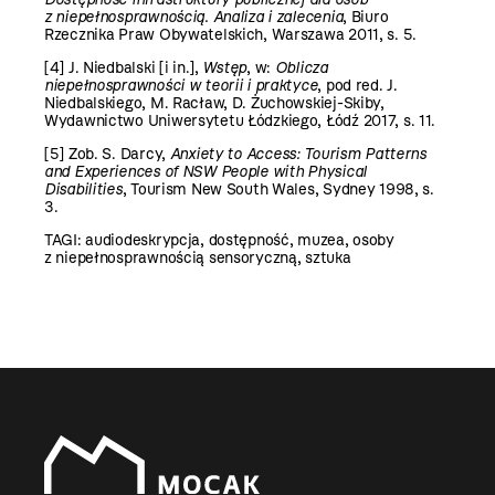
z niepełnosprawnością. Analiza i zalecenia
, Biuro
Rzecznika Praw Obywatelskich, Warszawa 2011, s. 5.
[4]
J. Niedbalski [i in.],
Wstęp
, w:
Oblicza
niepełnosprawności w teorii i praktyce
, pod red. J.
Niedbalskiego, M. Racław, D. Żuchowskiej-Skiby,
Wydawnictwo Uniwersytetu Łódzkiego, Łódź 2017, s. 11.
[5]
Zob. S. Darcy,
Anxiety to Access: Tourism Patterns
and Experiences of NSW People with Physical
Disabilities
, Tourism New South Wales, Sydney 1998, s.
3.
TAGI:
audiodeskrypcja
,
dostępność
,
muzea
,
osoby
z niepełnosprawnością sensoryczną
,
sztuka