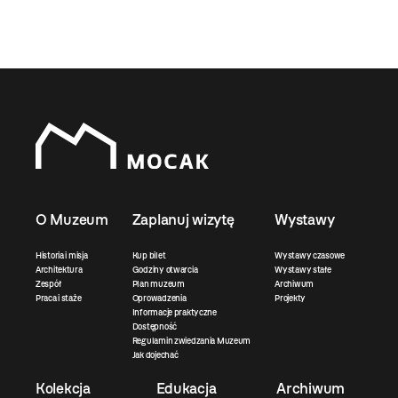
O Muzeum
Zaplanuj wizytę
Wystawy
Historia i misja
Kup bilet
Wystawy czasowe
Architektura
Godziny otwarcia
Wystawy stałe
Zespół
Plan muzeum
Archiwum
Praca i staże
Oprowadzenia
Projekty
Informacje praktyczne
Dostępność
Regulamin zwiedzania Muzeum
Jak dojechać
Kolekcja
Edukacja
Archiwum