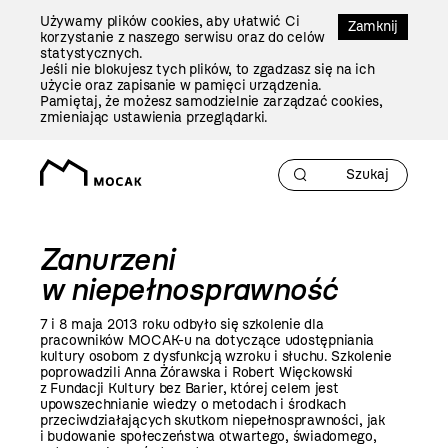
Przejdź
Używamy plików cookies, aby ułatwić Ci
Do
Zamknij
korzystanie z naszego serwisu oraz do celów
Treści
statystycznych.
Jeśli nie blokujesz tych plików, to zgadzasz się na ich
użycie oraz zapisanie w pamięci urządzenia.
Pamiętaj, że możesz samodzielnie zarządzać cookies,
zmieniając ustawienia przeglądarki.
Zanurzeni
w niepełnosprawność
7 i 8 maja
2013 roku
odbyło się szkolenie dla
pracowników MOCAK-u na dotyczące udostępniania
kultury osobom z dysfunkcją wzroku i słuchu. Szkolenie
poprowadzili Anna Żórawska i Robert Więckowski
z Fundacji Kultury bez Barier, której celem jest
upowszechnianie wiedzy o metodach i środkach
przeciwdziałających skutkom niepełnosprawności, jak
i budowanie społeczeństwa otwartego, świadomego,