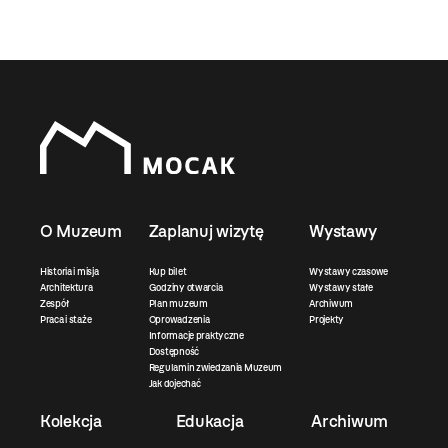
O Muzeum
Zaplanuj wizytę
Wystawy
Historia i misja
Kup bilet
Wystawy czasowe
Architektura
Godziny otwarcia
Wystawy stałe
Zespół
Plan muzeum
Archiwum
Praca i staże
Oprowadzenia
Projekty
Informacje praktyczne
Dostępność
Regulamin zwiedzania Muzeum
Jak dojechać
Kolekcja
Edukacja
Archiwum