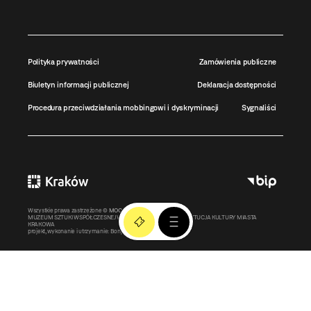
Polityka prywatności
Zamówienia publiczne
Biuletyn informacji publicznej
Deklaracja dostępności
Procedura przeciwdziałania mobbingowi i dyskryminacji
Sygnaliści
Wszystkie prawa zastrzeżone ©
MOCAK
2011-2026
MUZEUM SZTUKI WSPÓŁCZESNEJ W KRAKOWIE MOCAK – INSTYTUCJA KULTURY MIASTA
KRAKOWA
projekt, wykonanie i utrzymanie:
Bonjour.pl