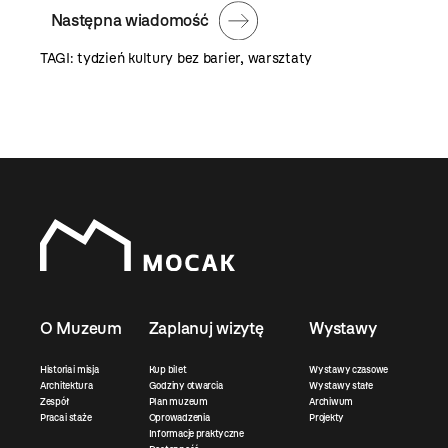
Następna wiadomość
TAGI:
tydzień kultury bez barier
,
warsztaty
O Muzeum
Zaplanuj wizytę
Wystawy
Historia i misja
Kup bilet
Wystawy czasowe
Architektura
Godziny otwarcia
Wystawy stałe
Zespół
Plan muzeum
Archiwum
Praca i staże
Oprowadzenia
Projekty
Informacje praktyczne