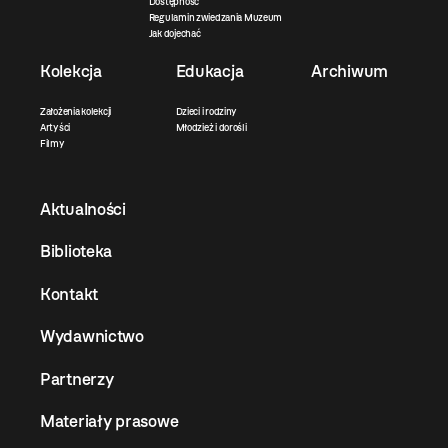
Dostępność
Regulamin zwiedzania Muzeum
Jak dojechać
Kolekcja
Edukacja
Archiwum
Założenia kolekcji
Dzieci i rodziny
Artyści
Młodzież i dorośli
Filmy
Aktualności
Biblioteka
Kontakt
Wydawnictwo
Partnerzy
Materiały prasowe