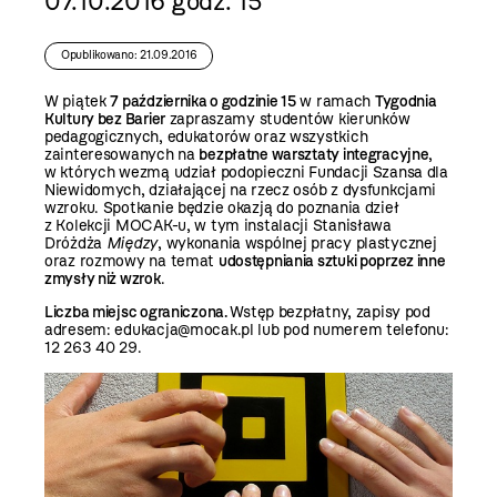
07.10.2016 godz. 15
Opublikowano: 21.09.2016
W piątek
7 października o godzinie 15
w ramach
Tygodnia
Kultury bez Barier
zapraszamy studentów kierunków
pedagogicznych, edukatorów oraz wszystkich
zainteresowanych na
bezpłatne warsztaty integracyjne
,
w których wezmą udział podopieczni Fundacji Szansa dla
Niewidomych, działającej na rzecz osób z dysfunkcjami
wzroku. Spotkanie będzie okazją do poznania dzieł
z Kolekcji MOCAK-u, w tym instalacji Stanisława
Dróżdża
Między
, wykonania wspólnej pracy plastycznej
oraz rozmowy na temat
udostępniania sztuki poprzez inne
zmysły niż wzrok
.
Liczba miejsc ograniczona.
Wstęp bezpłatny, zapisy pod
adresem:
edukacja@mocak.pl
lub pod numerem telefonu:
12 263 40 29.