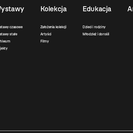
ystawy
Kolekcja
Edukacja
A
stawy czasowe
Założenia kolekcji
Dzieci i rodziny
tawy stałe
Artyści
Młodzież i dorośli
chiwum
Filmy
jekty