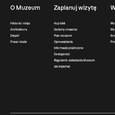
O Muzeum
Zaplanuj wizytę
W
Historia i misja
Kup bilet
Wy
Architektura
Godziny otwarcia
Wys
Zespół
Plan muzeum
Ar
Praca i staże
Oprowadzenia
Pro
Informacje praktyczne
Dostępność
Regulamin zwiedzania Muzeum
Jak dojechać