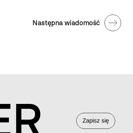
Następna wiadomość
ER
Zapisz się