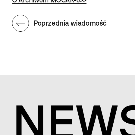
O Archiwum MOCAK-u>>
Poprzednia wiadomość
NEW