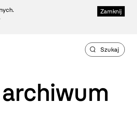
nych.
Zamknij
.
 archiwum