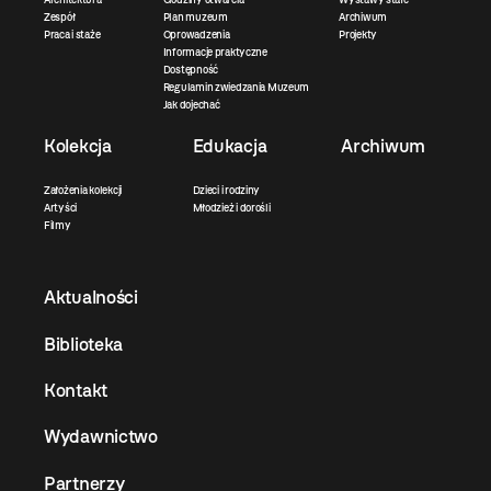
Zespół
Plan muzeum
Archiwum
Praca i staże
Oprowadzenia
Projekty
Informacje praktyczne
Dostępność
Regulamin zwiedzania Muzeum
Jak dojechać
Kolekcja
Edukacja
Archiwum
Założenia kolekcji
Dzieci i rodziny
Artyści
Młodzież i dorośli
Filmy
Aktualności
Biblioteka
Kontakt
Wydawnictwo
Partnerzy