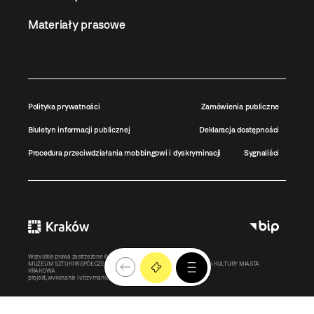
Materiały prasowe
Polityka prywatności
Zamówienia publiczne
Biuletyn informacji publicznej
Deklaracja dostępności
Procedura przeciwdziałania mobbingowi i dyskryminacji
Sygnaliści
Wszystkie prawa zastrzeżone ©
MOCAK
2011-2026
MUZEUM SZTUKI WSPÓŁCZESNEJ W KRAKOWIE MOCAK – INSTYTUCJA KULTURY MIASTA
KRAKOWA
projekt, wykonanie i utrzymanie:
Bonjour.pl