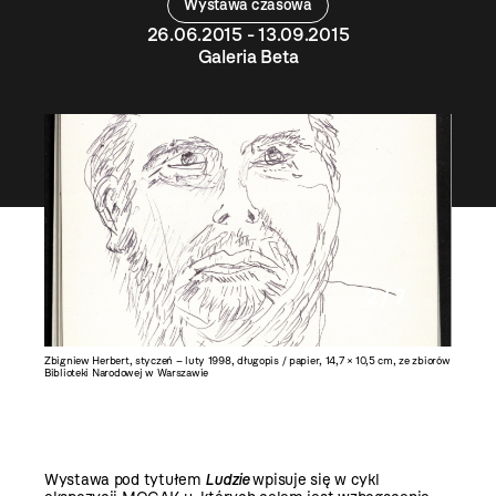
Wystawa czasowa
26.06.2015 - 13.09.2015
Galeria Beta
2 / 7
, ze
Zbigniew Herbert, styczeń – luty 1998, długopis / papier, 14,7 × 10,5 cm, ze zbiorów
Zbigniew 
Biblioteki Narodowej w Warszawie
Bibliote
Wystawa pod tytułem
Ludzie
wpisuje się w cykl