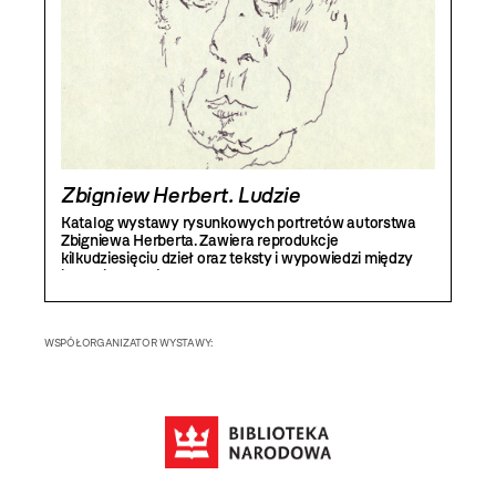
Zbigniew Herbert. Ludzie
Katalog wystawy rysunkowych portretów autorstwa
Zbigniewa Herberta. Zawiera reprodukcje
kilkudziesięciu dzieł oraz teksty i wypowiedzi między
innymi Andrzeja Franaszka, Katarzyny Herbert,
Ryszarda Krynickiego i Adama Zagajewskiego.
Prezentowane rysunki poety stanowią wybór z kilkuset
prac znajdujących się w kolekcji Biblioteki Narodowej
WSPÓŁORGANIZATOR WYSTAWY:
w Warszawie.