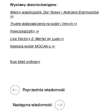
Wystawy obecnie dostępne :
Wielcy współcześni. Dar Teresy i Andrzeja Starmachów
>>
Trudne doświadczenia na sobie i innych
>>
Pojęciokształty >>
Live Factory 2: Warhol by Lupa
>>
Kolekcja wokół MOCAK-u
>>
Kup bilet online>>
Poprzednia wiadomość
Następna wiadomość