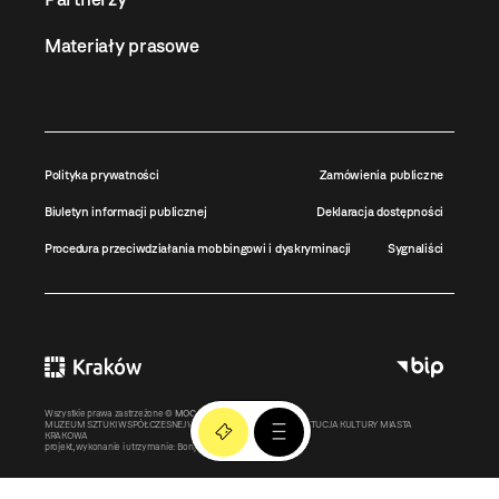
Materiały prasowe
Polityka prywatności
Zamówienia publiczne
Biuletyn informacji publicznej
Deklaracja dostępności
Procedura przeciwdziałania mobbingowi i dyskryminacji
Sygnaliści
Wszystkie prawa zastrzeżone ©
MOCAK
2011-2026
MUZEUM SZTUKI WSPÓŁCZESNEJ W KRAKOWIE MOCAK – INSTYTUCJA KULTURY MIASTA
KRAKOWA
projekt, wykonanie i utrzymanie:
Bonjour.pl