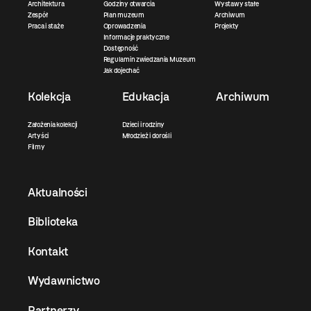
Architektura
Godziny otwarcia
Wystawy stałe
Zespół
Plan muzeum
Archiwum
Praca i staże
Oprowadzenia
Projekty
Informacje praktyczne
Dostępność
Regulamin zwiedzania Muzeum
Jak dojechać
Kolekcja
Edukacja
Archiwum
Założenia kolekcji
Dzieci i rodziny
Artyści
Młodzież i dorośli
Filmy
Aktualności
Biblioteka
Kontakt
Wydawnictwo
Partnerzy