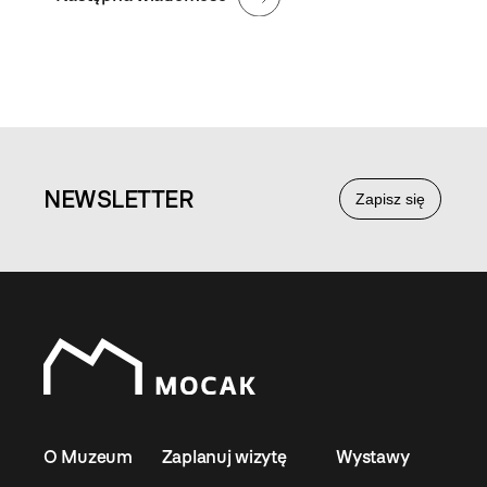
NEWS
LETTER
Zapisz się
O Muzeum
Zaplanuj wizytę
Wystawy