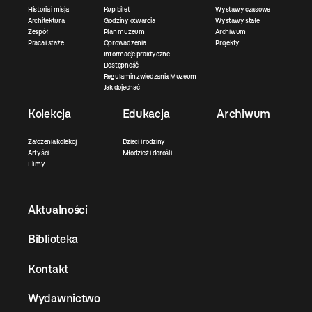
Historia i misja
Kup bilet
Wystawy czasowe
Architektura
Godziny otwarcia
Wystawy stałe
Zespół
Plan muzeum
Archiwum
Praca i staże
Oprowadzenia
Projekty
Informacje praktyczne
Dostępność
Regulamin zwiedzania Muzeum
Jak dojechać
Kolekcja
Edukacja
Archiwum
Założenia kolekcji
Dzieci i rodziny
Artyści
Młodzież i dorośli
Filmy
Aktualności
Biblioteka
Kontakt
Wydawnictwo