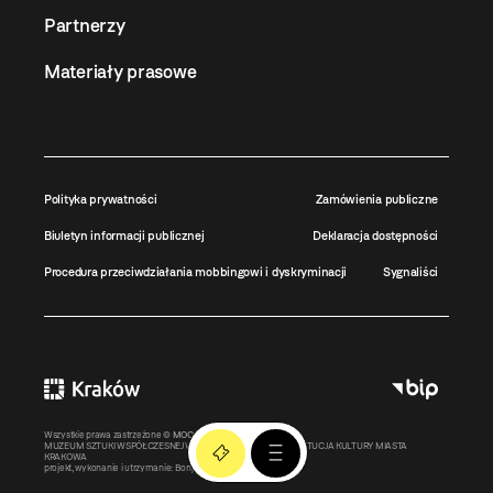
Partnerzy
Materiały prasowe
Polityka prywatności
Zamówienia publiczne
Biuletyn informacji publicznej
Deklaracja dostępności
Procedura przeciwdziałania mobbingowi i dyskryminacji
Sygnaliści
Wszystkie prawa zastrzeżone ©
MOCAK
2011-2026
MUZEUM SZTUKI WSPÓŁCZESNEJ W KRAKOWIE MOCAK – INSTYTUCJA KULTURY MIASTA
KRAKOWA
projekt, wykonanie i utrzymanie:
Bonjour.pl