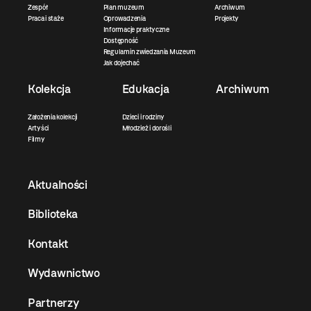
Zespół
Plan muzeum
Archiwum
Praca i staże
Oprowadzenia
Projekty
Informacje praktyczne
Dostępność
Regulamin zwiedzania Muzeum
Jak dojechać
Kolekcja
Edukacja
Archiwum
Założenia kolekcji
Dzieci i rodziny
Artyści
Młodzież i dorośli
Filmy
Aktualności
Biblioteka
Kontakt
Wydawnictwo
Partnerzy