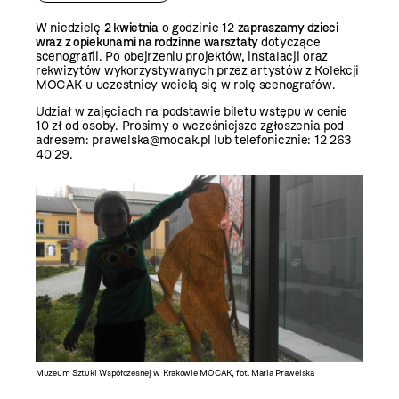
W niedzielę
2 kwietnia
o godzinie 12
zapraszamy dzieci
wraz z opiekunami na rodzinne warsztaty
dotyczące
scenografii. Po obejrzeniu projektów, instalacji oraz
rekwizytów wykorzystywanych przez artystów z Kolekcji
MOCAK-u uczestnicy wcielą się w rolę scenografów.
Udział w zajęciach na podstawie biletu wstępu w cenie
10 zł od osoby. Prosimy o wcześniejsze zgłoszenia pod
adresem: prawelska@mocak.pl lub telefonicznie: 12 263
40 29.
Muzeum Sztuki Współczesnej w Krakowie MOCAK, fot. Maria Prawelska