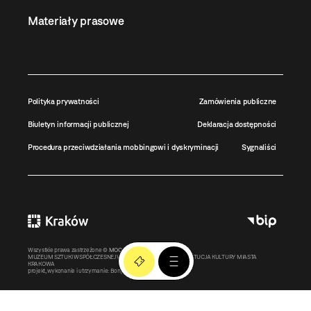
Materiały prasowe
Polityka prywatności
Zamówienia publiczne
Biuletyn informacji publicznej
Deklaracja dostępności
Procedura przeciwdziałania mobbingowi i dyskryminacji
Sygnaliści
Wszystkie prawa zastrzeżone ©
MOCAK
2011-2026
MUZEUM SZTUKI WSPÓŁCZESNEJ W KRAKOWIE MOCAK – INSTYTUCJA KULTURY MIASTA
KRAKOWA
projekt, wykonanie i utrzymanie:
Bonjour.pl