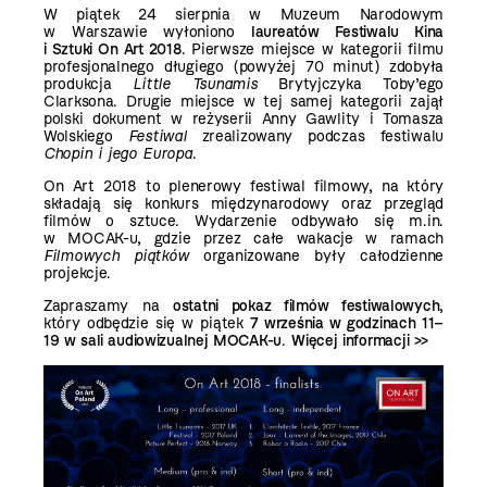
W piątek 24 sierpnia w Muzeum Narodowym
w Warszawie wyłoniono
laureatów Festiwalu Kina
i Sztuki On Art 2018
. Pierwsze miejsce w kategorii filmu
profesjonalnego długiego (powyżej 70 minut) zdobyła
produkcja
Little Tsunamis
Brytyjczyka Toby’ego
Clarksona. Drugie miejsce w tej samej kategorii zajął
polski dokument w reżyserii Anny Gawlity i Tomasza
Wolskiego
Festiwal
zrealizowany podczas festiwalu
Chopin i jego Europa
.
On Art 2018 to plenerowy festiwal filmowy, na który
składają się konkurs międzynarodowy oraz przegląd
filmów o sztuce. Wydarzenie odbywało się m.in.
w MOCAK-u, gdzie przez całe wakacje w ramach
Filmowych piątków
organizowane były całodzienne
projekcje.
Zapraszamy na
ostatni pokaz filmów festiwalowych
,
który odbędzie się w piątek
7 września w godzinach 11–
19 w sali audiowizualnej MOCAK-u
.
Więcej informacji >>