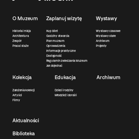
O Muzeum
Zaplanuj wizytę
Wystawy
Historia i misja
Kup bilet
Wystawy czasowe
Architektura
Godziny otwarcia
Wystawy stałe
Zespół
Plan muzeum
Archiwum
Praca i staże
Oprowadzenia
Projekty
Informacje praktyczne
Dostępność
Regulamin zwiedzania Muzeum
Jak dojechać
Kolekcja
Edukacja
Archiwum
Założenia kolekcji
Dzieci i rodziny
Artyści
Młodzież i dorośli
Filmy
Aktualności
Biblioteka