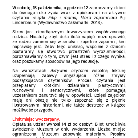
W sobotę, 15 października, o godzinie 12
z­­apraszamy dzieci
do ósmego roku życia wraz z opiekunami na aktywne
czytanie książki
Filip i mama, która zapomniała
Piji
Lindenbaum (Wydawnictwo Zakamarki, 2018).
Stres jest nieodłącznym towarzyszem współczesnego
rodzica. Niestety, zbyt duża ilość napięć może sprawić,
że rodzic zamieni się w smoka i zupełnie zapomni, kim
naprawdę jest. Żeby tego uniknąć, wspólnie z dziećmi
postaramy się stworzyć przestrzeń wyrozumiałości,
porozmawiamy o tym, czym jest stres i z czego wynika,
oraz poszukamy sposobów na jego redukcję.
Na warsztatach
Aktywne czytanie
wspólną lekturę
uzupełniają zabawy angażujące różne zmysły
początkujących czytelników. Proces czytania jest
przeplatany krótkimi działaniami plastycznymi,
ruchowymi i sensorycznymi, które pomagają
uczestnikom zanurzyć się w opowieści. Dzięki zajęciom
mają oni okazję nie tylko zapoznać się z pięknie
ilustrowanymi historiami, ale także dostrzec w książce
możliwość przygody.
Limit miejsc wyczerpany.
Opłata za udział wynosi 14 zł od osoby
*. Bilet umożliwia
zwiedzenie Muzeum w dniu wydarzenia. Liczba miejsc
ograniczona. Muzeum zapewnia materiały.
Prosimy