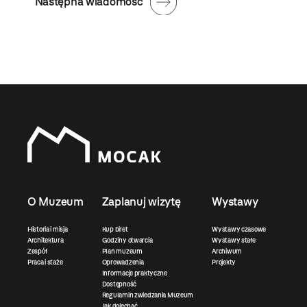
Następna wiadomość
O Muzeum
Zaplanuj wizytę
Wystawy
Historia i misja
Kup bilet
Wystawy czasowe
Architektura
Godziny otwarcia
Wystawy stałe
Zespół
Plan muzeum
Archiwum
Praca i staże
Oprowadzenia
Projekty
Informacje praktyczne
Dostępność
Regulamin zwiedzania Muzeum
Jak dojechać