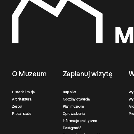
O Muzeum
Zaplanuj wizytę
W
Historia i misja
Kup bilet
Wy
Architektura
Godziny otwarcia
Wys
Zespół
Plan muzeum
Ar
Praca i staże
Oprowadzenia
Pro
Informacje praktyczne
Dostępność