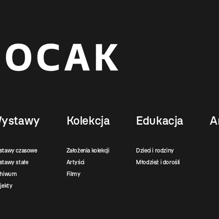
ystawy
Kolekcja
Edukacja
A
stawy czasowe
Założenia kolekcji
Dzieci i rodziny
tawy stałe
Artyści
Młodzież i dorośli
chiwum
Filmy
jekty