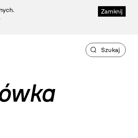
nych.
Zamknij
.
rówka