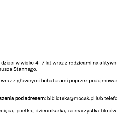
 dzieci
w wieku 4–7 lat wraz z rodzicami na
aktywne
Janusza Stannego.
ód wraz z głównymi bohaterami poprzez podejmowa
oszenia pod adresem
: biblioteka@mocak.pl lub telef
ecięca, poetka, dziennikarka, scenarzystka film