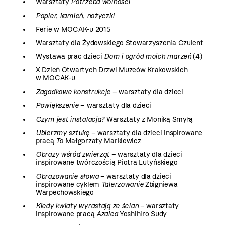
Warsztaty
Potrzeba wolności
Papier, kamień, nożyczki
Ferie w MOCAK-u 2015
Warsztaty dla Żydowskiego Stowarzyszenia Czulent
Wystawa prac dzieci
Dom i ogród moich marzeń
(4)
X Dzień Otwartych Drzwi Muzeów Krakowskich
w MOCAK-u
Zagadkowe konstrukcje
– warsztaty dla dzieci
Powiększenie
– warsztaty dla dzieci
Czym jest instalacja?
Warsztaty z Moniką Smyłą
Ubierzmy sztukę
– warsztaty dla dzieci inspirowane
pracą
To
Małgorzaty Markiewicz
Obrazy wśród zwierząt
– warsztaty dla dzieci
inspirowane twórczością Piotra Lutyńskiego
Obrazowanie słowa
– warsztaty dla dzieci
inspirowane cyklem
Talerzowanie
Zbigniewa
Warpechowskiego
Kiedy kwiaty wyrastają ze ścian
– warsztaty
inspirowane pracą
Azalea
Yoshihiro Sudy