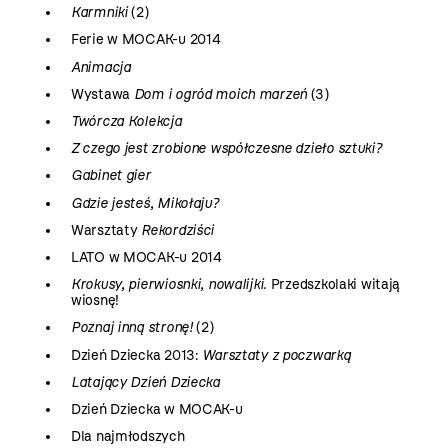
Karmniki
(2)
Ferie w MOCAK-u 2014
Animacja
Wystawa
Dom i ogród moich marzeń
(3)
Twórcza Kolekcja
Z czego jest zrobione współczesne dzieło sztuki?
Gabinet gier
Gdzie jesteś, Mikołaju?
Warsztaty
Rekordziści
LATO w MOCAK-u 2014
Krokusy, pierwiosnki, nowalijki.
Przedszkolaki witają
wiosnę!
Poznaj inną stronę!
(2)
Dzień Dziecka 2013:
Warsztaty z poczwarką
Latający Dzień Dziecka
Dzień Dziecka w MOCAK-u
Dla najmłodszych