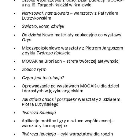
Sztuka współczesna z klasą
. Dział Edukacji MOCAK-
u na 19. Targach Książki w Krakowie
Narysował, namalowała
– warsztaty z Patrykiem
Lutrzykowskim
Światło, kolor, dźwięk
Do dzieła!
Nowe materiały edukacyjne do wystawy
On/a
Międzypokoleniowe warsztaty z Piotrem Jarguszem
z cyklu
Twórcza Kolekcja
MOCAK na Błoniach – strefa twórczej aktywności
Zobacz rytm
Czym jest instalacja?
Oprowadzanie po wystawach MOCAK-u dla dzieci
i dorosłych w języku angielskim
Jak działa chaos i porządek?
Warsztaty z udziałem
Piotra Lutyńskiego
Twórcza Kolekcja
Aplikacje mobilne i gry o sztuce współczesnej –
warsztaty koncepcyjne
Twórcza Kolekcja
– cykl warsztatów dla rodzin