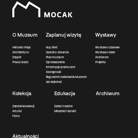
O Muzeum
Zaplanuj wizytę
Wystawy
Historia i misja
Kup bilet
Wystawy czasowe
Architektura
Godziny otwarcia
Wystawy stałe
Zespół
Plan muzeum
Archiwum
Praca i staże
Oprowadzenia
Projekty
Informacje praktyczne
Dostępność
Regulamin zwiedzania Muzeum
Jak dojechać
Kolekcja
Edukacja
Archiwum
Założenia kolekcji
Dzieci i rodziny
Artyści
Młodzież i dorośli
Filmy
Aktualności