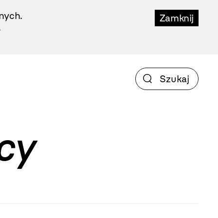
nych.
Zamknij
.
cy