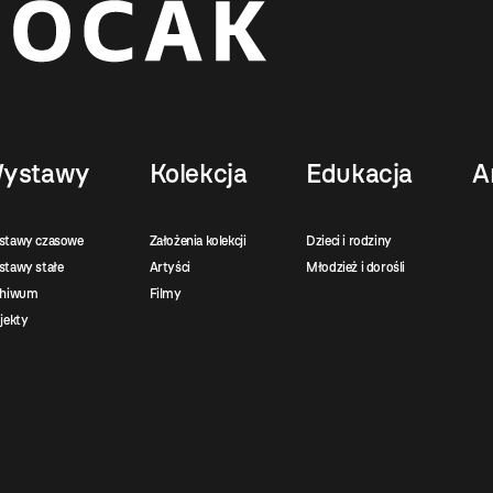
ystawy
Kolekcja
Edukacja
A
stawy czasowe
Założenia kolekcji
Dzieci i rodziny
tawy stałe
Artyści
Młodzież i dorośli
chiwum
Filmy
jekty