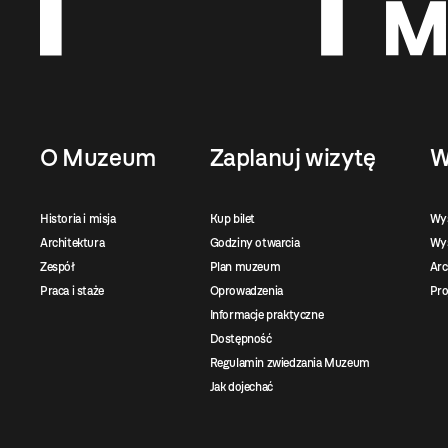
O Muzeum
Zaplanuj wizytę
W
Historia i misja
Kup bilet
Wy
Architektura
Godziny otwarcia
Wys
Zespół
Plan muzeum
Ar
Praca i staże
Oprowadzenia
Pro
Informacje praktyczne
Dostępność
Regulamin zwiedzania Muzeum
Jak dojechać