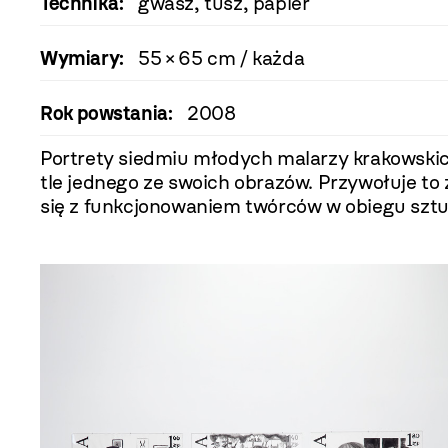
Technika:
gwasz, tusz, papier
Wymiary:
55 × 65 cm / każda
Rok powstania:
2008
Portrety siedmiu młodych malarzy krakowskich
tle jednego ze swoich obrazów. Przywołuje t
się z funkcjonowaniem twórców w obiegu sztu