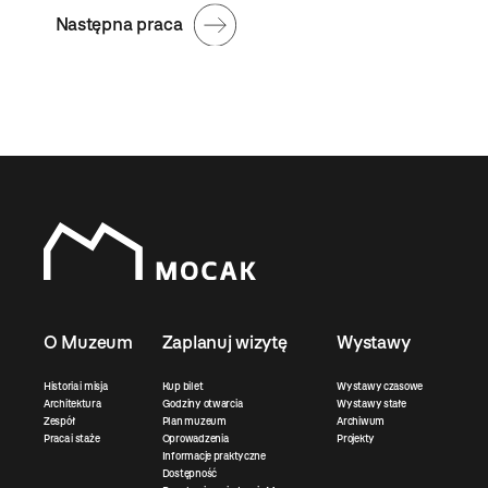
Następna praca
O Muzeum
Zaplanuj wizytę
Wystawy
Historia i misja
Kup bilet
Wystawy czasowe
Architektura
Godziny otwarcia
Wystawy stałe
Zespół
Plan muzeum
Archiwum
Praca i staże
Oprowadzenia
Projekty
Informacje praktyczne
Dostępność