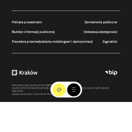
Polityka prywatności
Zamówienia publiczne
Biuletyn informacji publicznej
Deklaracja dostępności
Procedura przeciwdziałania mobbingowi i dyskryminacji
Sygnaliści
Wszystkie prawa zastrzeżone ©
MOCAK
2011-2026
MUZEUM SZTUKI WSPÓŁCZESNEJ W KRAKOWIE MOCAK – INSTYTUCJA KULTURY MIASTA
KRAKOWA
projekt, wykonanie i utrzymanie:
Bonjour.pl