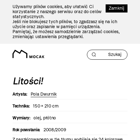
Przejdź
Używamy plików cookies, aby ułatwić Ci
Do
Zamknij
korzystanie z naszego serwisu oraz do celów
Treści
statystycznych.
Jeśli nie blokujesz tych plików, to zgadzasz się na ich
użycie oraz zapisanie w pamięci urządzenia.
Pamiętaj, że możesz samodzielnie zarządzać cookies,
zmieniając ustawienia przeglądarki.
Litości!
Artysta:
Pola Dwurnik
Technika:
150 × 210 cm
Wymiary:
olej, płótno
Rok powstania:
2008/2009
Z naszkicowanego w tle tłumu wybijają się 24 kolorowe