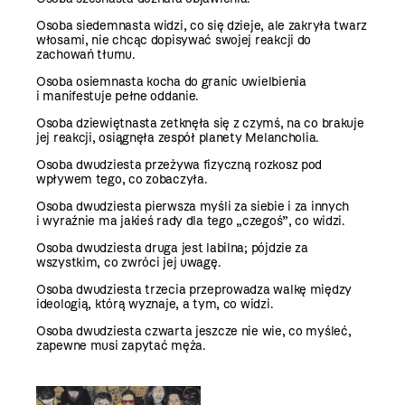
Osoba siedemnasta widzi, co się dzieje, ale zakryła twarz
włosami, nie chcąc dopisywać swojej reakcji do
zachowań tłumu.
Osoba osiemnasta kocha do granic uwielbienia
i manifestuje pełne oddanie.
Osoba dziewiętnasta zetknęła się z czymś, na co brakuje
jej reakcji, osiągnęła zespół planety Melancholia.
Osoba dwudziesta przeżywa fizyczną rozkosz pod
wpływem tego, co zobaczyła.
Osoba dwudziesta pierwsza myśli za siebie i za innych
i wyraźnie ma jakieś rady dla tego „czegoś”, co widzi.
Osoba dwudziesta druga jest labilna; pójdzie za
wszystkim, co zwróci jej uwagę.
Osoba dwudziesta trzecia przeprowadza walkę między
ideologią, którą wyznaje, a tym, co widzi.
Osoba dwudziesta czwarta jeszcze nie wie, co myśleć,
zapewne musi zapytać męża.