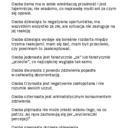
Osoba ósma ma w sobie wieśniaczą przaśność i jest
tajemnicza; nie wiadomo, co naprawdę myśli ani za czym
się opowie.
Osoba dziewiąta to negatywna oportunistka; ma
wszystkim wszystko za złe, ale sytuacja nie zasługuje na
jej reakcję.
Osoba dziesiąta wydaje się boleśnie rozdarta między
trzema reakcjami: mam się bać, mam być przeciwko,
czy powinnam to zaakceptować.
Osoba jedenasta jest fanatycznie „za” lub fanatycznie
„przeciw”, co najczęściej wygląda tak samo.
Osoba dwunasta z powodu zdziwienia popadła
w całkowitą dezorientację.
Osoba trzynasta jest negatywnie zakłopotana i nie
rozumie swoich uczuć.
Osoba czternasta jest animalistycznym konsumentem
zdziwienia.
Osoba piętnasta nie może znieść widoku tego, na co
patrzy. Jej ręce zachowują się jak „wycieraczki
percepcji”.
Osoba szesnasta doznała objawienia.