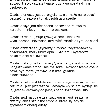
autoportrety; każda z twarzy odgrywa spektakl innej
osobowości.
Osoba pierwsza jest zdruzgotana, nie może na to „coś”
patrzeć, przeżywa to jak osobistą tragedię.
Osoba druga jest nieobecna, schowana za swoim
zarostem i niczym niezainteresowana.
Osoba trzecia ujmuje głowę w ręce. Jest zbyt
wystraszona i bezradna, aby mieć zdanie o tym, co widzi.
Osoba czwarta to „życiowy turysta”, zdystansowany
obserwator, który unika opinii i któremu wystarcza
nakarmienie ciekawości.
Osoba piąta „zna te numery”, wie, że gra jest sztuczna
i angażowanie emocji nie ma sensu. Równocześnie coś ją
bawi, być może „tamto” jest inteligentnie
skonstruowane.
Osoba szósta jest kłębkiem zaplątanego stresu, nic nie
rozumie i jest przerażona. Jedynym wyjściem wydaje się
jej gest skierowany do jakiejś nadprzyrodzonej siły.
Osoba siódma udaje zaangażowanie, wskrzesza na
twarzy jakieś sztuczne emocje, które są jedynie
grymasem chorej duszy.