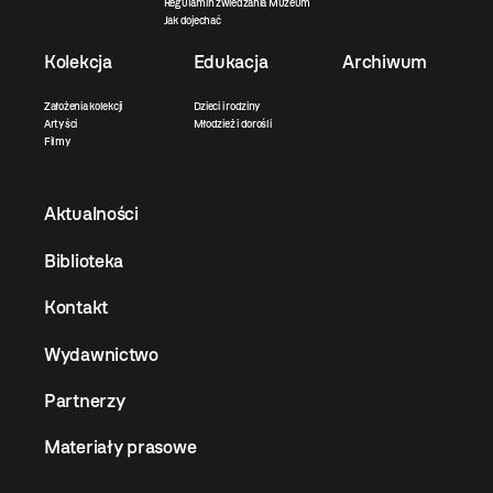
Regulamin zwiedzania Muzeum
Jak dojechać
Kolekcja
Edukacja
Archiwum
Założenia kolekcji
Dzieci i rodziny
Artyści
Młodzież i dorośli
Filmy
Aktualności
Biblioteka
Kontakt
Wydawnictwo
Partnerzy
Materiały prasowe