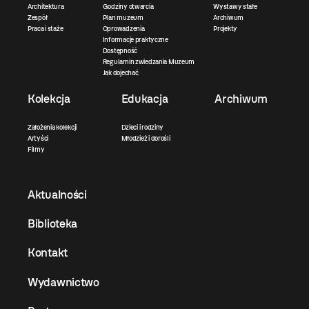
Architektura
Godziny otwarcia
Wystawy stałe
Zespół
Plan muzeum
Archiwum
Praca i staże
Oprowadzenia
Projekty
Informacje praktyczne
Dostępność
Regulamin zwiedzania Muzeum
Jak dojechać
Kolekcja
Edukacja
Archiwum
Założenia kolekcji
Dzieci i rodziny
Artyści
Młodzież i dorośli
Filmy
Aktualności
Biblioteka
Kontakt
Wydawnictwo