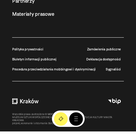
Partnerzy
Materiały prasowe
Polityka prywatności
Zamówienia publiczne
Biuletyn informacji publicznej
Deklaracja dostępności
Procedura przeciwdziałania mobbingowi i dyskryminacji
Sygnaliści
Wszystkie prawa zastrzeżone ©
MOCAK
2011-2026
MUZEUM SZTUKI WSPÓŁCZESNEJ W KRAKOWIE MOCAK – INSTYTUCJA KULTURY MIASTA
KRAKOWA
projekt, wykonanie i utrzymanie:
Bonjour.pl