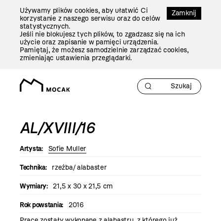
Przejdź
Używamy plików cookies, aby ułatwić Ci
Do
Zamknij
korzystanie z naszego serwisu oraz do celów
Treści
statystycznych.
Jeśli nie blokujesz tych plików, to zgadzasz się na ich
użycie oraz zapisanie w pamięci urządzenia.
Pamiętaj, że możesz samodzielnie zarządzać cookies,
zmieniając ustawienia przeglądarki.
AL/XVIII/16
Artysta:
Sofie Muller
Technika:
rzeźba/ alabaster
Wymiary:
21,5 x 30 x 21,5 cm
Rok powstania:
2016
Prace zostały wykonane z alabastru, z którego już