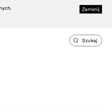
nych.
Zamknij
.