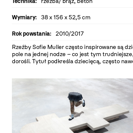
Technika:
rzeźba/ brąz, beton
Wymiary:
38 x 156 x 52,5 cm
Rok powstania:
2010/2017
Rzeźby Sofie Muller często inspirowane są d
pole na jednej nodze – co jest tym trudniejsz
dorośli. Tytuł podkreśla dziecięcą, często na