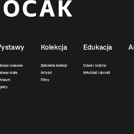
ystawy
Kolekcja
Edukacja
A
stawy czasowe
Założenia kolekcji
Dzieci i rodziny
tawy stałe
Artyści
Młodzież i dorośli
chiwum
Filmy
jekty