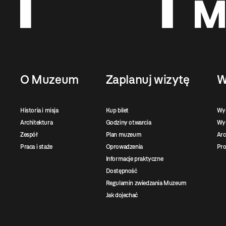
O Muzeum
Zaplanuj wizytę
W
Historia i misja
Kup bilet
Wy
Architektura
Godziny otwarcia
Wys
Zespół
Plan muzeum
Ar
Praca i staże
Oprowadzenia
Pro
Informacje praktyczne
Dostępność
Regulamin zwiedzania Muzeum
Jak dojechać