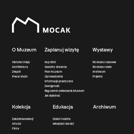
O Muzeum
Zaplanuj wizytę
Wystawy
Historia i misja
Kup bilet
Wystawy czasowe
Architektura
Godziny otwarcia
Wystawy stałe
Zespół
Plan muzeum
Archiwum
Praca i staże
Oprowadzenia
Projekty
Informacje praktyczne
Dostępność
Regulamin zwiedzania Muzeum
Jak dojechać
Kolekcja
Edukacja
Archiwum
Założenia kolekcji
Dzieci i rodziny
Artyści
Młodzież i dorośli
Filmy