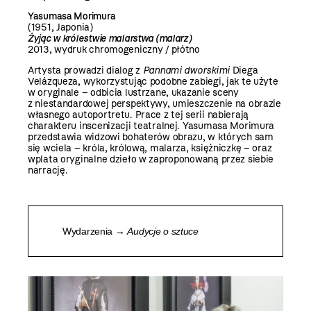
Yasumasa Morimura
(1951, Japonia)
Żyjąc w królestwie malarstwa (malarz)
2013, wydruk chromogeniczny / płótno
Artysta prowadzi dialog z
Pannami dworskimi
Diega
Velázqueza, wykorzystując podobne zabiegi, jak te użyte
w oryginale – odbicia lustrzane, ukazanie sceny
z niestandardowej perspektywy, umieszczenie na obrazie
własnego autoportretu. Prace z tej serii nabierają
charakteru inscenizacji teatralnej. Yasumasa Morimura
przedstawia widzowi bohaterów obrazu, w których sam
się wciela – króla, królową, malarza, księżniczkę – oraz
wplata oryginalne dzieło w zaproponowaną przez siebie
narrację.
Wydarzenia →
Audycje o sztuce