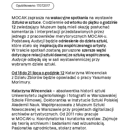
Opublikowano: 17.07.2017
MOCAK zaprasza na
wakacyjne spotkania
na wystawie
Sztuka w sztuce
. Codziennie
od wtorku do piątku o godzinie
12
zwiedzający Muzeum będą mieli okazję posłuchać
komentarza i interpretacji przedstawionych przez
jednego z pracowników merytorycznych MOCAK-u.
Podstawą
Audycji
będzie
odniesienie do dzieła sztuki
,
które stało się i
nspiracją dla współczesnego artysty
.
W trakcie spotkań zostaną poruszone
szersze wątki
dotyczące relacji sztuki dawnej ze sztuką współczesną
.
Audycje
odbędą się w sali wystawienniczej przy
wybranym dziele sztuki.
Od 18 do 21 lipca o godzinie 12
Katarzyna Wincenciak
z Działu Zbiorów będzie opowiadać o pracy Yasumasy
Morimury.
Katarzyna Wincenciak
– absolwentka historii sztuki
Uniwersytetu Jagiellońskiego i fotografii w Warszawskiej
Szkole Filmowej. Doktorantka w Instytucie Sztuki Polskiej
Akademii Nauk. Współpracowała z Muzeum Sztuki
Nowoczesnej w Warszawie przy projektach digitalizacji
archiwów artystycznych. Od 2011 roku pracuje
w MOCAK-u. Koordynatorka i kuratorka wystaw. Zajmuje
się teorią archiwum i badaniami nad wizualnością.
Pasjonatka ogrodnictwa, stolarz amator.