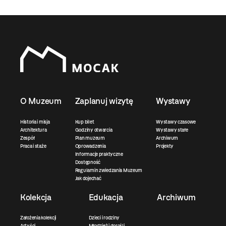
O Muzeum
Zaplanuj wizytę
Wystawy
Historia i misja
Kup bilet
Wystawy czasowe
Architektura
Godziny otwarcia
Wystawy stałe
Zespół
Plan muzeum
Archiwum
Praca i staże
Oprowadzenia
Projekty
Informacje praktyczne
Dostępność
Regulamin zwiedzania Muzeum
Jak dojechać
Kolekcja
Edukacja
Archiwum
Założenia kolekcji
Dzieci i rodziny
Artyści
Młodzież i dorośli