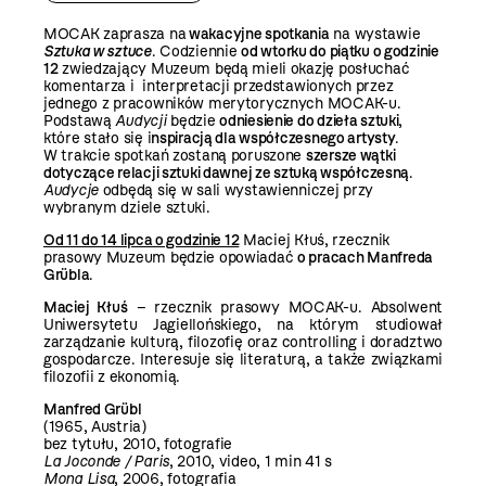
MOCAK zaprasza na
wakacyjne spotkania
na wystawie
Sztuka w sztuce
. Codziennie
od wtorku do piątku o godzinie
12
zwiedzający Muzeum będą mieli okazję posłuchać
komentarza i interpretacji przedstawionych przez
jednego z pracowników merytorycznych MOCAK-u.
Podstawą
Audycji
będzie
odniesienie do dzieła sztuki
,
które stało się i
nspiracją dla współczesnego artysty
.
W trakcie spotkań zostaną poruszone
szersze wątki
dotyczące relacji sztuki dawnej ze sztuką współczesną
.
Audycje
odbędą się w sali wystawienniczej przy
wybranym dziele sztuki.
Od 11 do 14 lipca o godzinie 12
Maciej Kłuś, rzecznik
prasowy Muzeum będzie opowiadać
o pracach Manfreda
Grübla
.
Maciej Kłuś
– rzecznik prasowy MOCAK-u. Absolwent
Uniwersytetu Jagiellońskiego, na którym studiował
zarządzanie kulturą, filozofię oraz controlling i doradztwo
gospodarcze. Interesuje się literaturą, a także związkami
filozofii z ekonomią.
Manfred Grübl
(1965, Austria)
bez tytułu, 2010, fotografie
La Joconde / Paris
, 2010, video, 1 min 41 s
Mona Lisa
, 2006, fotografia