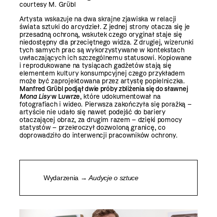
courtesy M. Grübl
Artysta wskazuje na dwa skrajne zjawiska w relacji
świata sztuki do arcydzieł. Z jednej strony otacza się je
przesadną ochroną, wskutek czego oryginał staje się
niedostępny dla przeciętnego widza. Z drugiej, wizerunki
tych samych prac są wykorzystywane w kontekstach
uwłaczających ich szczególnemu statusowi. Kopiowane
i reprodukowane na tysiącach gadżetów stają się
elementem kultury konsumpcyjnej czego przykładem
może być zaprojektowana przez artystę popielniczka.
Manfred Grübl podjął dwie próby zbliżenia się do sławnej
Mona Lisy
w Luwrze
, które udokumentował na
fotografiach i wideo. Pierwsza zakończyła się porażką –
artyście nie udało się nawet podejść do bariery
otaczającej obraz, za drugim razem – dzięki pomocy
statystów – przekroczył dozwoloną granicę, co
doprowadziło do interwencji pracowników ochrony.
Wydarzenia →
Audycje o sztuce