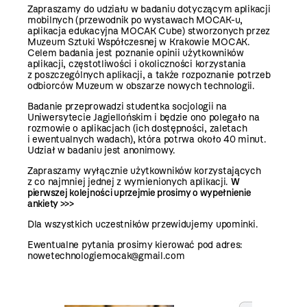
Zapraszamy do udziału w badaniu dotyczącym aplikacji
mobilnych (
przewodnik po wystawach MOCAK-u
,
aplikacja edukacyjna MOCAK Cube
) stworzonych przez
Muzeum Sztuki Współczesnej w Krakowie MOCAK.
Celem badania jest poznanie opinii użytkowników
aplikacji, częstotliwości i okoliczności korzystania
z poszczególnych aplikacji, a także rozpoznanie potrzeb
odbiorców Muzeum w obszarze nowych technologii.
Badanie przeprowadzi studentka socjologii na
Uniwersytecie Jagiellońskim i będzie ono polegało na
rozmowie o aplikacjach (ich dostępności, zaletach
i ewentualnych wadach), która potrwa około 40 minut.
Udział w badaniu jest anonimowy.
Zapraszamy wyłącznie użytkowników korzystających
z co najmniej jednej z wymienionych aplikacji.
W
pierwszej kolejności uprzejmie prosimy o wypełnienie
ankiety >>>
Dla wszystkich uczestników przewidujemy upominki.
Ewentualne pytania prosimy kierować pod adres:
nowetechnologiemocak@gmail.com