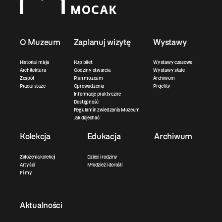
O Muzeum
Zaplanuj wizytę
Wystawy
Historia i misja
Kup bilet
Wystawy czasowe
Architektura
Godziny otwarcia
Wystawy stałe
Zespół
Plan muzeum
Archiwum
Praca i staże
Oprowadzenia
Projekty
Informacje praktyczne
Dostępność
Regulamin zwiedzania Muzeum
Jak dojechać
Kolekcja
Edukacja
Archiwum
Założenia kolekcji
Dzieci i rodziny
Artyści
Młodzież i dorośli
Filmy
Aktualności