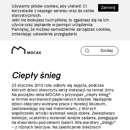
Przejdź
Używamy plików cookies, aby ułatwić Ci
Do
Zamknij
korzystanie z naszego serwisu oraz do celów
Treści
statystycznych.
Jeśli nie blokujesz tych plików, to zgadzasz się na ich
użycie oraz zapisanie w pamięci urządzenia.
Pamiętaj, że możesz samodzielnie zarządzać cookies,
zmieniając ustawienia przeglądarki.
Ciepły śnieg
23 stycznia
2013 roku
odbyły się zajęcia, podczas
których dzieci stworzyły serię instalacji na temat zimy.
Na początku okna MOCAK-u przysypał „ciepły śnieg”
w formie wycinanych papierowych śnieżek. Następnie
dzieci obejrzały wybrane prace z Kolekcji Muzeum,
zastanawiając się nad materiałami, z których
współcześni artyści wykonali swoje dzieła. Zwiedziwszy
kolekcje, uczestnicy wykonali kolejne zadanie, polegające
na stworzeniu pod oknami Galerii Alfa warstwy „śniegu”
– z różnych tworzyw. Na zakończenie śnieżnych