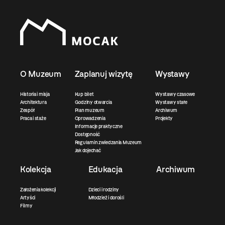
O Muzeum
Zaplanuj wizytę
Wystawy
Historia i misja
Kup bilet
Wystawy czasowe
Architektura
Godziny otwarcia
Wystawy stałe
Zespół
Plan muzeum
Archiwum
Praca i staże
Oprowadzenia
Projekty
Informacje praktyczne
Dostępność
Regulamin zwiedzania Muzeum
Jak dojechać
Kolekcja
Edukacja
Archiwum
Założenia kolekcji
Dzieci i rodziny
Artyści
Młodzież i dorośli
Filmy