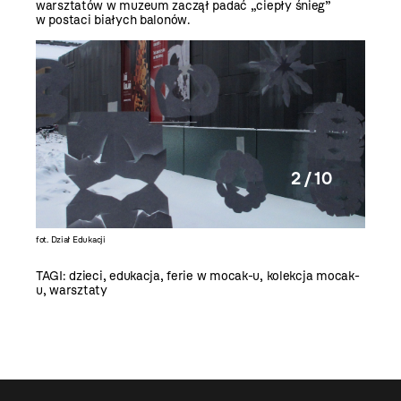
warsztatów w muzeum zaczął padać „ciepły śnieg”
w postaci białych balonów.
2 / 10
fot. Dział Edukacji
fot. Dzia
TAGI:
dzieci
,
edukacja
,
ferie w mocak-u
,
kolekcja mocak-
u
,
warsztaty