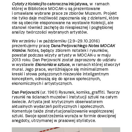
Cytaty z Kolekcji
to całoroczna inicjatywa
, w ramach
której w Bibliotece MOCAK-u są prezentowane
i omawiane wybrane prace ze zbiorów Muzeum. Projekt
nie tylko daje możliwość zapoznania się z dziełami, które
nie są obecnie eksponowane na wystawie Kolekcji, ale
stanowi również zachętę do niespiesznej i pogłębionej
analizy twórczości wybranych artystów.
We wrześniu i w październiku (2.9–29.10.2016)
prezentujemy pracę
Dana Perjovschiego
Notes MOCAK
Kraków
.
Notes, będący zbiorem notatek i rysunków,
powstał podczas wizyty artysty w MOCAK-u w maju
2013 roku. Dan Perjovschi został zaproszony do udziału
w wystawie
Ekonomia w sztuce
, w ramach której stworzył
mural. Jego prace, wyróżniające się minimalizmem
kreski i słowa połączonych niezwykle inteligentnym
konceptem, odnoszą się do spraw społecznych,
ekonomicznych i artystycznych.
Dan Perjovschi
(ur. 1961) Rysunek, komiks, graﬃti. Tworzy
rysunki na ścianach muzeów i instytucji sztuki na całym
świecie. Artysta jest krytycznym obserwatorem
aktualnych wydarzeń politycznych i społecznych.
Komentuje także zinstytucjonalizowanie współczesnej
sztuki. Swoje spostrzeżenia wyraża w formie dowcipnej
anegdoty, utrzymanej w prasowej stylistyce.