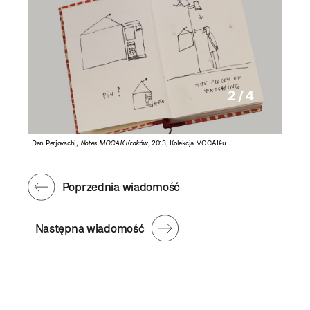
2 / 4
Dan Perjovschi,
Notes MOCAK Kraków
, 2013, Kolekcja MOCAK-u
Dan Perj
Poprzednia wiadomość
Następna wiadomość