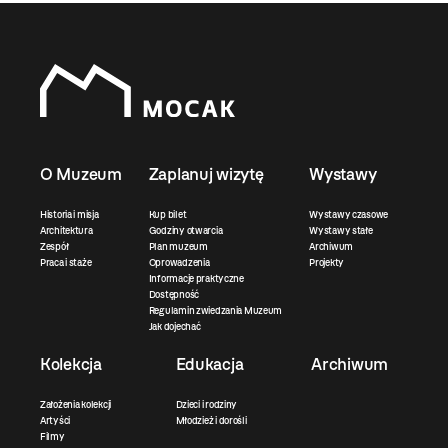
O Muzeum
Zaplanuj wizytę
Wystawy
Historia i misja
Kup bilet
Wystawy czasowe
Architektura
Godziny otwarcia
Wystawy stałe
Zespół
Plan muzeum
Archiwum
Praca i staże
Oprowadzenia
Projekty
Informacje praktyczne
Dostępność
Regulamin zwiedzania Muzeum
Jak dojechać
Kolekcja
Edukacja
Archiwum
Założenia kolekcji
Dzieci i rodziny
Artyści
Młodzież i dorośli
Filmy