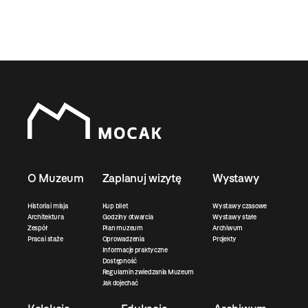
O Muzeum
Zaplanuj wizytę
Wystawy
Historia i misja
Kup bilet
Wystawy czasowe
Architektura
Godziny otwarcia
Wystawy stałe
Zespół
Plan muzeum
Archiwum
Praca i staże
Oprowadzenia
Projekty
Informacje praktyczne
Dostępność
Regulamin zwiedzania Muzeum
Jak dojechać