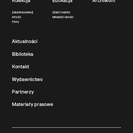
Kolekcja
Edukacja
Archiwum
Założenia kolekcji
Dzieci i rodziny
Artyści
Młodzież i dorośli
Filmy
Aktualności
Biblioteka
Kontakt
Wydawnictwo
Partnerzy
Materiały prasowe