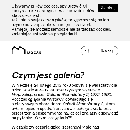
Przejdź
Używamy plików cookies, aby ułatwić Ci
Do
Zamknij
korzystanie z naszego serwisu oraz do celów
Treści
statystycznych.
Jeśli nie blokujesz tych plików, to zgadzasz się na ich
użycie oraz zapisanie w pamięci urządzenia.
Pamiętaj, że możesz samodzielnie zarządzać cookies,
zmieniając ustawienia przeglądarki.
Czym jest galeria?
W niedzielę 24 lutego
2013 roku
odbyły się warsztaty dla
dzieci w wieku 4–12 lat towarzyszące wystawie
Nieprzekupne oko. Galeria Akumulatory 2, 1972–1990.
Podczas oglądania wystawy, dowiadując się
o nietypowym charakterze
Galerii Akumulatory 2
, która
była miejscem spotkań artystów z całego świata oraz
przestrzenią eksperymentalną, dzieci znalazły odpowiedź
na pytanie: „Czym jest galeria?”.
W czasie zwiedzania dzieci zastanowiły się nad