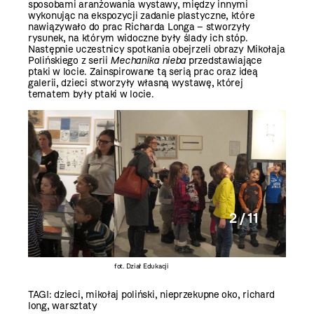
sposobami aranżowania wystawy, między innymi
wykonując na ekspozycji zadanie plastyczne, które
nawiązywało do prac Richarda Longa – stworzyły
rysunek, na którym widoczne były ślady ich stóp.
Następnie uczestnicy spotkania obejrzeli obrazy Mikołaja
Polińskiego z serii
Mechanika nieba
przedstawiające
ptaki w locie. Zainspirowane tą serią prac oraz ideą
galerii, dzieci stworzyły własną wystawę, której
tematem były ptaki w locie.
2 / 11
fot. Dział Edukacji
fot. Dzia
TAGI:
dzieci
,
mikołaj poliński
,
nieprzekupne oko
,
richard
long
,
warsztaty